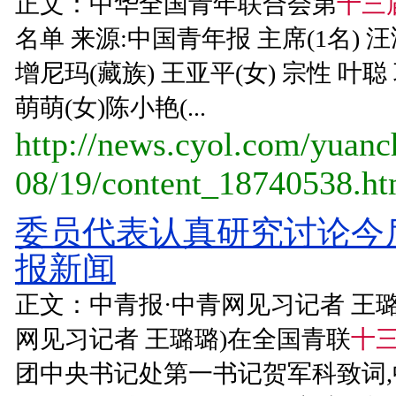
正文：中华全国青年联合会第
十三
名单 来源:中国青年报 主席(1名) 汪
增尼玛(藏族) 王亚平(女) 宗性 叶聪
萌萌(女)陈小艳(...
http://news.cyol.com/yuan
08/19/content_18740538.h
委员代表认真研究讨论今后
报新闻
正文：中青报·中青网见习记者 王璐
网见习记者 王璐璐)在全国青联
十
团中央书记处第一书记贺军科致词