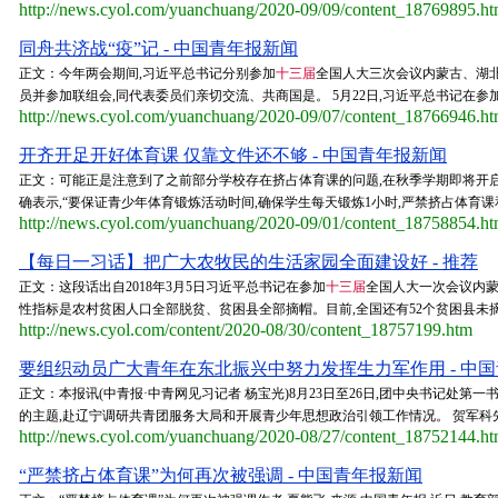
http://news.cyol.com/yuanchuang/2020-09/09/content_18769895.h
同舟共济战“疫”记 - 中国青年报新闻
正文：今年两会期间,习近平总书记分别参加
十三届
全国人大三次会议内蒙古、湖北
员并参加联组会,同代表委员们亲切交流、共商国是。 5月22日,习近平总书记在参
http://news.cyol.com/yuanchuang/2020-09/07/content_18766946.h
开齐开足开好体育课 仅靠文件还不够 - 中国青年报新闻
正文：可能正是注意到了之前部分学校存在挤占体育课的问题,在秋季学期即将开启
确表示,“要保证青少年体育锻炼活动时间,确保学生每天锻炼1小时,严禁挤占体育课
http://news.cyol.com/yuanchuang/2020-09/01/content_18758854.h
【每日一习话】把广大农牧民的生活家园全面建设好 - 推荐
正文：这段话出自2018年3月5日习近平总书记在参加
十三届
全国人大一次会议内蒙
性指标是农村贫困人口全部脱贫、贫困县全部摘帽。目前,全国还有52个贫困县未摘帽
http://news.cyol.com/content/2020-08/30/content_18757199.htm
要组织动员广大青年在东北振兴中努力发挥生力军作用 - 中
正文：本报讯(中青报·中青网见习记者 杨宝光)8月23日至26日,团中央书记处
的主题,赴辽宁调研共青团服务大局和开展青少年思想政治引领工作情况。 贺军科先
http://news.cyol.com/yuanchuang/2020-08/27/content_18752144.h
“严禁挤占体育课”为何再次被强调 - 中国青年报新闻