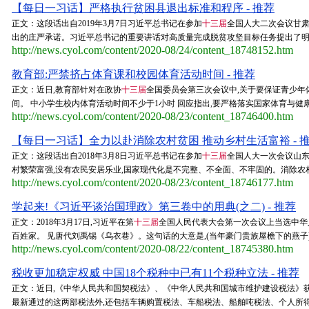
【每日一习话】严格执行贫困县退出标准和程序 - 推荐
正文：这段话出自2019年3月7日习近平总书记在参加
十三届
全国人大二次会议甘肃
出的庄严承诺。习近平总书记的重要讲话对高质量完成脱贫攻坚目标任务提出了明确要
http://news.cyol.com/content/2020-08/24/content_18748152.htm
教育部:严禁挤占体育课和校园体育活动时间 - 推荐
正文：近日,教育部针对在政协
十三届
全国委员会第三次会议中,关于要保证青少年
间。 中小学生校内体育活动时间不少于1小时 回应指出,要严格落实国家体育与健
http://news.cyol.com/content/2020-08/23/content_18746400.htm
【每日一习话】全力以赴消除农村贫困 推动乡村生活富裕 - 
正文：这段话出自2018年3月8日习近平总书记在参加
十三届
全国人大一次会议山东
村繁荣富强,没有农民安居乐业,国家现代化是不完整、不全面、不牢固的。消除农村
http://news.cyol.com/content/2020-08/23/content_18746177.htm
学起来!《习近平谈治国理政》第三卷中的用典(之二) - 推荐
正文：2018年3月17日,习近平在第
十三届
全国人民代表大会第一次会议上当选中华
百姓家。 见唐代刘禹锡《乌衣巷》。这句话的大意是,(当年豪门贵族屋檐下的燕子
http://news.cyol.com/content/2020-08/22/content_18745380.htm
税收更加稳定权威 中国18个税种中已有11个税种立法 - 推荐
正文：近日,《中华人民共和国契税法》、《中华人民共和国城市维护建设税法》
最新通过的这两部税法外,还包括车辆购置税法、车船税法、船舶吨税法、个人所得