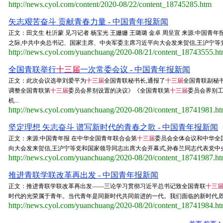
http://news.cyol.com/content/2020-08/22/content_18745285.htm
矢志艰苦奋斗 贡献青春力量 - 中国青年报新闻
正文：田文生 杜沂蒙 见习记者 杨宝光 王姗姗 王璐璐 金卓 周呈宣 来源:中国青
之际,中共中央总书记、国家主席、中央军委主席习近平向大会发来贺信,王沪宁等党
http://news.cyol.com/yuanchuang/2020-08/21/content_18743555.h
全国青联举行
十三届
一次常委会议 - 中国青年报新闻
正文：此次会议选举刘爱平为
十三届
全国青联秘书长,通报了
十三届
全国青联副秘
调整全国青联第
十三届
委员会界别设置的决议》《全国青联第
十三届
委员会界别
机...
http://news.cyol.com/yuanchuang/2020-08/20/content_18741981.h
坚定理想 矢志奋斗 谱写新时代的青春之歌 - 中国青年报新闻
正文：来源:中国青年报 在中华全国青年联合会第
十三届
委员会全体会议和中华全
向大会发来贺信,王沪宁等党和国家领导同志出席大会开幕式,孙春兰同志代表党中央
http://news.cyol.com/yuanchuang/2020-08/20/content_18741987.h
推进青联学联改革再出发 - 中国青年报新闻
正文：推进青联学联改革再出发——三论学习贯彻习近平总书记致全国青联
十三
时代的光荣属于青年。当代青年是同新时代共同前进的一代。我们面临的新时代,既是
http://news.cyol.com/yuanchuang/2020-08/20/content_18741984.h