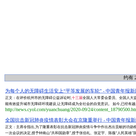
约有 
为每个人的无障碍生活安上“平等发展的车轮” - 中国青年报新
正文：在评价杭州市的无障碍公益诉讼时,
十三届
全国人大常委会委员、全国人大监
能有效提升城市无障碍环境建设,让无障碍成为全社会的自觉意识。 如今,已经有越
http://news.cyol.com/yuanchuang/2020-09/24/content_18790500.h
全国抗击新冠肺炎疫情表彰大会在京隆重举行 - 中国青年报新
正文：主席令指出,为了隆重表彰在抗击新冠肺炎疫情斗争中作出杰出贡献的功勋模
一次会议的决定,授予钟南山“共和国勋章”,授予张伯礼、张定宇、陈薇“人民英雄”国