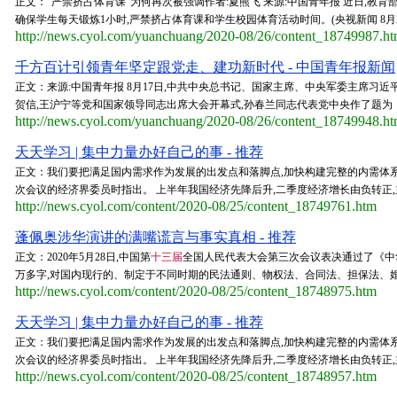
正文：“严禁挤占体育课”为何再次被强调作者:夏熊飞 来源:中国青年报 近日,教育
确保学生每天锻炼1小时,严禁挤占体育课和学生校园体育活动时间。(央视新闻 8月24日
http://news.cyol.com/yuanchuang/2020-08/26/content_18749987.h
千方百计引领青年坚定跟党走、建功新时代 - 中国青年报新闻
正文：来源:中国青年报 8月17日,中共中央总书记、国家主席、中央军委主席习
贺信,王沪宁等党和国家领导同志出席大会开幕式,孙春兰同志代表党中央作了题为《
http://news.cyol.com/yuanchuang/2020-08/26/content_18749948.h
天天学习 | 集中力量办好自己的事 - 推荐
正文：我们要把满足国内需求作为发展的出发点和落脚点,加快构建完整的内需体系
次会议的经济界委员时指出。 上半年我国经济先降后升,二季度经济增长由负转正,主
http://news.cyol.com/content/2020-08/25/content_18749761.htm
蓬佩奥涉华演讲的满嘴谎言与事实真相 - 推荐
正文：2020年5月28日,中国第
十三届
全国人民代表大会第三次会议表决通过了《中华
万多字,对国内现行的、制定于不同时期的民法通则、物权法、合同法、担保法、婚
http://news.cyol.com/content/2020-08/25/content_18748975.htm
天天学习 | 集中力量办好自己的事 - 推荐
正文：我们要把满足国内需求作为发展的出发点和落脚点,加快构建完整的内需体系
次会议的经济界委员时指出。 上半年我国经济先降后升,二季度经济增长由负转正,主
http://news.cyol.com/content/2020-08/25/content_18748957.htm