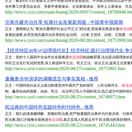
正文：截至8月31日,他多次主持中央政治局常委会会议、中央政治局会议以及中央
央外事工作委员会会议、专家学者座谈会、企业家座谈会、党外人士座谈会、扎实推进
http://news.cyol.com/yuanchuang/2020-09/07/content_18766946.h
完善共建共治共享 拓展社会发展新局面 - 中国青年报新闻
正文：龚维斌认为,“更加注重维护社会公平正义”的论述,意味着在推进全面
依法治
发展的成果,从而实现共建共治共享的社会治理。 (记者 王优玲、白阳、王雨萧、付
http://news.cyol.com/yuanchuang/2020-08/28/content_18753990.h
【经济特区40年@治理现代化】经济特区:践行治理现代化 争当
正文：党的十八届四中全会作出全面推进
依法治国
的战略部署,法治是治国理政的
特区立法先行先试的优势,深入推进科学立法、民主立法、依法立法,提高立法质量和
http://news.cyol.com/content/2020-08/27/content_18753801.htm
蓬佩奥涉华演讲的满嘴谎言与事实真相 - 推荐
正文：中国特色社会主义政治制度坚持中国共产党的领导、人民当家作主、
依法
制、赢得自由的国家。自由、民主、法治早已写入中国的宪法,也已成为中国特色社会主
http://news.cyol.com/content/2020-08/25/content_18748975.htm
民法典的中国特色实践特色时代特色 - 推荐
正文：我们必须准确理解、把握好民法典,把严格遵循民法典作为行政决策、行政
民法典,我们才能够全面推进
依法治国
,真正实现人民群众对于良法善治的美好期待。 《光
http://news.cyol.com/content/2020-08/22/content_18745443.htm