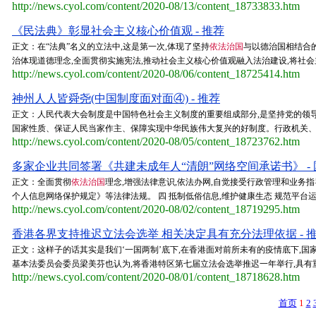
http://news.cyol.com/content/2020-08/13/content_18733833.htm
《民法典》彰显社会主义核心价值观 - 推荐
正文：在“法典”名义的立法中,这是第一次,体现了坚持
依法治国
与以德治国相结合
治体现道德理念,全面贯彻实施宪法,推动社会主义核心价值观融入法治建设,将社会
http://news.cyol.com/content/2020-08/06/content_18725414.htm
神州人人皆舜尧(中国制度面对面④) - 推荐
正文：人民代表大会制度是中国特色社会主义制度的重要组成部分,是坚持党的领
国家性质、保证人民当家作主、保障实现中华民族伟大复兴的好制度。行政机关、监察
http://news.cyol.com/content/2020-08/05/content_18723762.htm
多家企业共同签署《共建未成年人“清朗”网络空间承诺书》 -
正文：全面贯彻
依法治国
理念,增强法律意识,依法办网,自觉接受行政管理和业
个人信息网络保护规定》等法律法规。 四 抵制低俗信息,维护健康生态 规范平台
http://news.cyol.com/content/2020-08/02/content_18719295.htm
香港各界支持推迟立法会选举 相关决定具有充分法理依据 - 
正文：这样子的话其实是我们‘一国两制’底下,在香港面对前所未有的疫情底下,国
基本法委员会委员梁美芬也认为,将香港特区第七届立法会选举推迟一年举行,具有重
http://news.cyol.com/content/2020-08/01/content_18718628.htm
首页
1
2