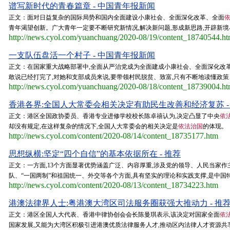
谱写新时代的青春篇章 - 中国青年报新闻
正文：面对日益复杂的国际局势和国内全面建设小康社会、全面深化改革、全面
青年渴望创新。广大青年一定要不断研究新情况,解决新问题,形成新思路,开辟新境界
http://news.cyol.com/yuanchuang/2020-08/19/content_18740544.h
一支队伍盘活一个村子 - 中国青年报新闻
正文：在国家重大战略部署中,全面从严治党成为全面建成小康社会、全面深化改
敢说已经打完了,对她和支部成员来说,要带领村民脱贫、致富,只有不断地读懂政策
http://news.cyol.com/yuanchuang/2020-08/18/content_18739004.h
香港各界:全国人大常委会相关决定有助民生改善和经济复苏 -
正文：港区全国政协委员、香港专业进修学校校长陈卓禧认为,决定凸显了中央
依
却没有规定,在这样复杂的情况下,全国人大常委会的相关决定是
依法治国
的体现。
http://news.cyol.com/content/2020-08/14/content_18735177.htm
思想纵横:坚定“四个自信”的基本依据所在 - 推荐
正文：一方面,13个方面显著优势涵盖广泛、内容厚重,涉及党的领导、人民当家作
队、“一国两制”和祖国统一、外交等各个方面,具有坚实的理论和实践支撑,是中国特
http://news.cyol.com/content/2020-08/13/content_18734223.htm
港澳法律界人士:粤港澳大湾区司法服务圈获强大推动力 - 推
正文：港区全国人大代表、香港中律协创会会长陈曼琪表示,该决定对国家全面
依
国家发展,又能为大湾区积极引进港澳优质法律服务人才,推动区内法律人才资源共享