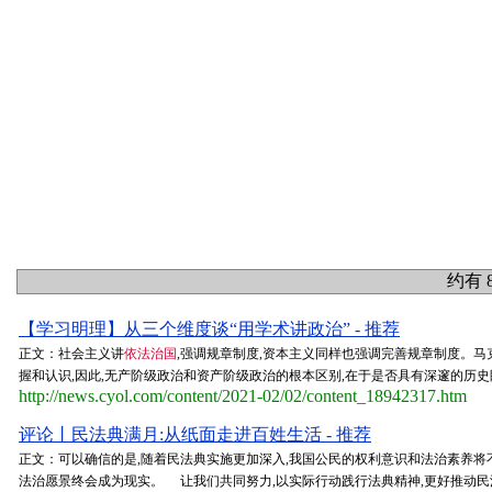
约有 
【学习明理】从三个维度谈“用学术讲政治” - 推荐
正文：社会主义讲
依法治国
,强调规章制度,资本主义同样也强调完善规章制度。马
握和认识,因此,无产阶级政治和资产阶级政治的根本区别,在于是否具有深邃的历史
http://news.cyol.com/content/2021-02/02/content_18942317.htm
评论丨民法典满月:从纸面走进百姓生活 - 推荐
正文：可以确信的是,随着民法典实施更加深入,我国公民的权利意识和法治素养将
法治愿景终会成为现实。 让我们共同努力,以实际行动践行法典精神,更好推动民