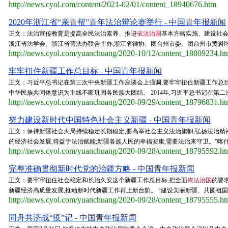
http://news.cyol.com/content/2021-02/01/content_18940676.htm
2020年浙江省“亲青帮”青年法治辩论赛举行 - 中国青年报新闻
正文：法治宣传教育是提高全民法治素养、推进
依法治国
基本方略实施、建设社会
浙江省法学会、浙江省普法办联合主办,浙江省律协、团台州市委、团台州市黄岩
http://news.cyol.com/yuanchuang/2020-10/12/content_18809234.h
牢牢扭住新疆工作总目标 - 中国青年报新闻
正文：习近平总书记在第三次中央新疆工作座谈会上强调,要牢牢扭住新疆工作总目
中华民族共同体意识为主线不断巩固各民族大团结。 2014年,习近平总书记在第二
http://news.cyol.com/yuanchuang/2020-09/29/content_18796831.h
努力建设新时代中国特色社会主义新疆 - 中国青年报新闻
正文：保持新疆社会大局持续稳定长期稳定,要高举社会主义法治旗帜,弘扬法治精
的经济社会发展,得益于法治赋能;新疆各族人民的幸福安康,需要法治来守卫。”喀什
http://news.cyol.com/yuanchuang/2020-09/28/content_18795592.h
完整准确贯彻新时代党的治疆方略 - 中国青年报新闻
正文：要牢牢扭住社会稳定和长治久安这个新疆工作总目标,把全面
依法治国
的要
新疆经济高质量发展,推动新时代新疆工作再上新台阶。 “建设美丽新疆、共圆祖国梦
http://news.cyol.com/yuanchuang/2020-09/28/content_18795555.h
同舟共济战“疫”记 - 中国青年报新闻