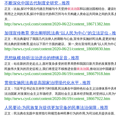
不断深化中国古代制度史研究 - 推荐
正文：比如,探讨中国古代德主刑辅与今天坚持
依法治国
和以德治国相结合、建设
而用之之间的关系,探讨中国古代协和万邦与今天构建人类命运共同体之间的关系
关...
http://news.cyol.com/content/2020-06/22/content_18671382.htm
加强宣传教育 突出阐明民法典“以人民为中心”的立法定位 - 
正文：民法典凝结了我国几代法律人的期盼与心血,宣传并实施好民法典,是更好地
民法典的宣传教育,提出以下四个方面的建议。 第一,突出宣传民法典“以人民为中心
http://news.cyol.com/content/2020-06/21/content_18669830.htm
思想纵横:聆听法治进步的铿锵足音 - 推荐
正文：站在新的历史起点上,面对复杂多变的世界局势和我国日新月异的发展形势
民族伟大复兴的历史征程上,我们将坚定不移推进全面
依法治国
,推动法治中国建设不断
http://news.cyol.com/content/2020-06/19/content_18667918.htm
贯彻实施民法典提高国家治理现代化水平 - 推荐
正文：习近平总书记在主持学习时强调,民法典在中国特色社会主义法律体系中具有
法治国家,对发展社会主义市场经济、巩固社会主义基本经济制度,对坚持以人民为中
http://news.cyol.com/content/2020-06/19/content_18667922.htm
人民要论:为民族复兴提供更加完备的民事法治保障 - 推荐
正文：民法典在实践中发挥指引和规范各种民事行为的作用,为司法机关提供全面