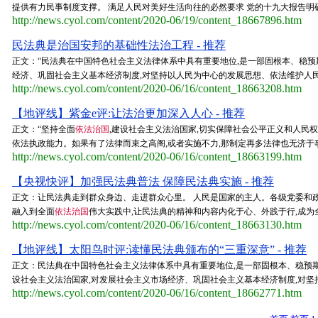
提供有力民事制度支撑。 满足人民对美好生活向往的必然要求 党的十九大报告明确
http://news.cyol.com/content/2020-06/19/content_18667896.htm
民法典是治国安邦的基础性法治工程 - 推荐
正文：“民法典在中国特色社会主义法律体系中具有重要地位,是一部固根本、稳预
经济、巩固社会主义基本经济制度,对坚持以人民为中心的发展思想、依法维护人民权
http://news.cyol.com/content/2020-06/16/content_18663208.htm
【地评线】紫金e评:让法治更加深入人心 - 推荐
正文：“坚持全面
依法治国
,建设社会主义法治国家,切实保障社会公平正义和人民
依法执政能力。如果有了法律而束之高阁,或者实施不力,那制定再多法律也无济于事
http://news.cyol.com/content/2020-06/16/content_18663199.htm
【央视快评】加强民法典普法 保障民法典实施 - 推荐
正文：让民法典走到群众身边、走进群众心里。 人民是国家的主人。各级党委和
融入到全面
依法治国
伟大实践中,让民法典的精神和内容内化于心、外践于行,成为
http://news.cyol.com/content/2020-06/16/content_18663130.htm
【地评线】太阳鸟时评:读懂民法典颁布的“三重深意” - 推荐
正文：民法典在中国特色社会主义法律体系中具有重要地位,是一部固根本、稳预期
设社会主义法治国家,对发展社会主义市场经济、巩固社会主义基本经济制度,对坚持
http://news.cyol.com/content/2020-06/16/content_18662771.htm