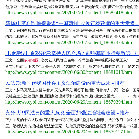
正文：这是首次公开提出“全面从严治党”,并将其与全面建成小康社会、全面深化
党,采取一系列重大战略举措和重要制度安排加大管党治党力度,保证全党自觉向党中央
http://news.cyol.com/content/2020-07/01/content_18682418.htm
新华社评论员:确保香港“一国两制”实践行稳致远的重大举措 -
正文：在国家层面进行香港维护国家安全立法,是中央政府基于香港局势作出的慎重
的决心和诚意。此次立法坚持科学立法、民主立法、依法立法原则,最大程度信任和
http://news.cyol.com/content/2020-07/01/content_18682373.htm
【地评线】京彩好评:坚持人民立场才能强基固本行稳致远 - 
正文：全面
依法治国
,“努力让人民群众在每一个司法案件中感受到公平正义”——这
者亡”,所谓“天下大势”,无外乎人民。“大鹏之动,非一羽之轻也;骐骥之速,非一足之
http://news.cyol.com/content/2020-06/30/content_18681013.htm
民法典:新时代我国社会主义法治建设的重大成果 - 推荐
正文：从马克思主义哲学看来,民法典深刻回答了包括如何看待人、家、社会、国家
设社会主义法治国家,推进国家治理体系和治理能力现代化意义重大。 (一) 如何
http://news.cyol.com/content/2020-06/29/content_18679394.htm
充分认识民法典的重大意义 全面加强法治社会建设 - 推荐
正文：党的十八大以来,习近平总书记明确提出“坚持法治国家、法治政府、法治社会
度。笔者认为,法治社会是法治国家、法治政府建设的社会根基,只有筑牢这一根基,
http://news.cyol.com/content/2020-06/29/content_18679117.htm