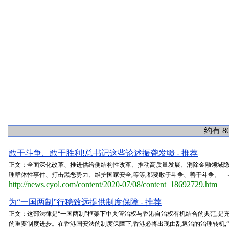
约有 8
敢于斗争、敢于胜利!总书记这些论述振聋发聩 - 推荐
正文：全面深化改革、推进供给侧结构性改革、推动高质量发展、消除金融领域
理群体性事件、打击黑恶势力、维护国家安全,等等,都要敢于斗争、善于斗争。 ——2
http://news.cyol.com/content/2020-07/08/content_18692729.htm
为“一国两制”行稳致远提供制度保障 - 推荐
正文：这部法律是“一国两制”框架下中央管治权与香港自治权有机结合的典范,是
的重要制度进步。在香港国安法的制度保障下,香港必将出现由乱返治的治理转机,“