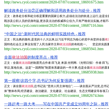
http://news.cyol.com/content/2020-07/07/content_18691675.htm
解读政务处分法②正确理解和适用政务处分与处分 - 推荐
正文：政务处分权和处分权是重要的国家公权力,必须在法治的轨道上运行,这是全
既涉及公职人员的切身利益,更涉及法治的权威和公信力,只有严格依法实施,才能不枉
http://news.cyol.com/content/2020-07/04/content_18687116.htm
“中国之治”:新时代民法典的鲜明实践特色 - 推荐
正文：民法典的颁布,是党的十八大以来,以习近平同志为核心的党中央坚持全面
依
国特色社会主义事业实现了人民当家作主和
依法治国
的有机统一。 坚定的实践要
http://news.cyol.com/content/2020-07/03/content_18685941.htm
全面
依法治国
的制度亮点 - 推荐
正文：全面
依法治国
的制度亮点作者:田飞龙 来源:光明网-《光明日报》 作者:
审议,落地生效。这是“一国两制”制度体系建设的一件大事,也是全面
依法治国
的显著
http://news.cyol.com/content/2020-07/03/content_18685938.htm
第一观察|这四个字,总书记为何反复强调? - 推荐
正文：谈全面
依法治国
,总书记说:“坚持人民主体地位”; ——谈全面从严治党,
体”整体布局,经济建设、政治建设、文化建设、社会建设、生态文明建设等各项工作
http://news.cyol.com/content/2020-07/01/content_18682674.htm
一路赶考一路大考——写在中国共产党成立99周年之际 - 推荐