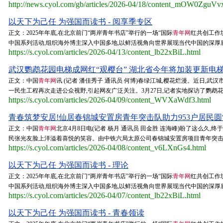
http://news.cyol.com/gb/articles/2026-04/18/content_mOW0ZguVv
以天下为己任 为强国而读书 - 阅享季专区
正文：2025年年底,在北京前门“两岸青年书店”举行的一场“国际
青年网
红共创工作
中国系列活动,组织海外博主深入中国多地,以鲜活视角向世界展现当代中国的深厚底
https://s.cyol.com/articles/2026-04/13/content_lb22xBiL.html
武汉鹦鹉花园电梯成网红“观樱台” 湖北省今年将加装更新电梯50
正文：中国
青年网
讯 (记者 潘佳秀子 通讯员 何博)春绿江城,樱花烂漫。近日
一民生工程再次走进公众视野,引起网友广泛关注。3月27日,记者实地探访了鹦鹉花
https://s.cyol.com/articles/2026-04/09/content_WVXaWdf3.html
青春筑梦安居!仙居春锦城安置房青年突击队助力953户居民圆“
正文：中国
青年网
北京4月8日电(记者 杨月 通讯员 田金胜 连海峰)盼了这么久,
民张光友脸上洋溢着喜悦的笑容。由中铁六局太原公司春锦城安置房项目青年突击队
https://s.cyol.com/articles/2026-04/08/content_v6LXnGs4.html
以天下为己任 为强国而读书 - 理论
正文：2025年年底,在北京前门“两岸青年书店”举行的一场“国际
青年网
红共创工作
中国系列活动,组织海外博主深入中国多地,以鲜活视角向世界展现当代中国的深厚底
https://s.cyol.com/articles/2026-04/07/content_lb22xBiL.html
以天下为己任 为强国而读书 - 青春领读