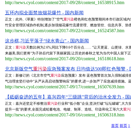
http://news.cyol.com/content/2017-09/28/content_16538915.htm
五环内拟全面禁放烟花爆竹 - 国内新闻
正文：此外,《草案》特别增加了“空气
重污染
橙色和红色预警期间本市行政区域内
竹安全管理区域协作机制,逐步加强烟花爆竹流通管理、燃放管控、信息共享、协查处置
http://news.cyol.com/content/2017-09/22/content_16524587.htm
这步棋,习近平落子“绿水青山” - 国内新闻
正文：
重污染
天数比例为2.6%,同比下降0.6个百分点…… “让天更蓝、山更绿
来越美,我们更将“为子孙后代留下美丽家园,让历史的春秋之笔为当代中国人留下正
http://news.cyol.com/content/2017-09/20/content_16518618.htm
北京新版空气
重污染
应急预案发布 日均值达500即红色预警 -
正文：新修订的《北京市空气
重污染
应急预案》发布 蓝色预警首次加入强制减排
气治理攻坚行动中“从严从高启动预警响应”的要求,进一步加严了应急减排措施。蓝
http://news.cyol.com/content/2017-09/17/content_16507639.htm
【砥砺奋进的五年】嘉兴四年“三级跳”背后的治水全发力 - 
正文：嘉兴还坚定不移整治
重污染
行业和“低小散”企业,坚决打破“坛坛罐罐”,大
提升一批”的要求,全面完成铅蓄电池、电镀、制革、造纸、印染和化工等六大
重污
http://news.cyol.com/content/2017-09/16/content_16506318.htm
首页
前页
1