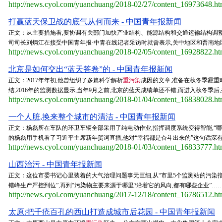
http://news.cyol.com/yuanchuang/2018-02/27/content_16973648.h
打赢蓝天保卫战的底气从何而来 - 中国青年报新闻
正文：从主要措施看,要协调有关部门加快产业结构、能源结构和交通运输结构调整
司司长刘炳江在接受中国青年报·中青在线记者采访时就曾表示,关中地区和晋南地区
http://news.cyol.com/yuanchuang/2018-02/05/content_16928822.h
北京是如何交出“蓝天答卷”的 - 中国青年报新闻
正文：2017年年初,他曾组织了多篇科学解析
重污染
成因的文章,准备在秋冬季霾重时
结,2016年的监测数据显示,当年9月之前,北京的蓝天成绩单还不错,而进入秋冬季后
http://news.cyol.com/yuanchuang/2018-01/04/content_16838028.h
一个人脏,换来整个城市的清洁 - 中国青年报新闻
正文：杨磊所在车队的环卫车辆全部采用了纯电动作业,指挥调度系统变得智能,“
的杨磊用手机看了习近平主席新年贺词直播,他对“幸福都是奋斗出来的”这句话深有同
http://news.cyol.com/yuanchuang/2018-01/03/content_16833777.h
山西治污 - 中国青年报新闻
正文：这位市委书记心里装着的大气治理问题事无巨细,从“市里5个监测站的污染指数
错峰生产严控到位”,再到“污染物主要来源于哪里?沿着它的风向,都有哪些企业”…
http://news.cyol.com/yuanchuang/2017-12/18/content_16786512.h
太原:把千疮百孔的西山打造成城市后花园 - 中国青年报新闻