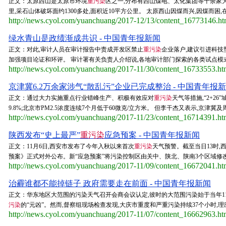
正文：太原西山是太原市环境
重污染
区之一,分布有西山煤电、太化集团等十余家大
里,采石山体破坏面约1300多处,面积近10平方公里。 太原西山因煤而兴,因煤而困
http://news.cyol.com/yuanchuang/2017-12/13/content_16773146.h
绿水青山是政绩渐成共识 - 中国青年报新闻
正文：对此,审计人员在审计报告中责成开发区禁止
重污染
企业落户,建议引进科技
加强项目论证和环评。 审计署有关负责人介绍说,各地审计部门探索的各类试点模式
http://news.cyol.com/yuanchuang/2017-11/30/content_16733553.h
京津冀6.2万余家涉气“散乱污”企业已完成整治 - 中国青年报
正文：通过大力实施重点行业错峰生产、积极有效应对
重污染
天气等措施,“2+26
9.8%;北京市PM2.5浓度连续7个月低于60微克/立方米。 但李干杰又表示,京津
http://news.cyol.com/yuanchuang/2017-11/23/content_16714391.h
陕西发布“史上最严”
重污染
应急预案 - 中国青年报新闻
正文：11月6日,西安市发布了今年入秋以来首次
重污染
天气预警。截至当日13时,西
预案》正式对外公布。新“应急预案”将污染控制区由关中、陕北、陕南3个区域修改为
http://news.cyol.com/yuanchuang/2017-11/09/content_16672041.h
治霾谁都不能掉链子 政府需要走在前面 - 中国青年报新闻
正文：华东地区大范围的污染天气召开会商会议认定,彼时的大范围污染始于当年1
污染
的“元凶”。然而,督察组现场检查发现,大庆市重度和严重污染持续37个小时,
http://news.cyol.com/yuanchuang/2017-11/07/content_16662963.h