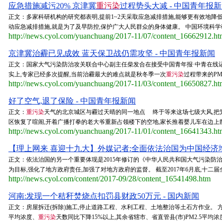
应急措施减污20% 京津冀
重污染
过程势头大减 - 中国青年报
正文：多家科研机构的研究都表明,提前1~2天采取应急减排措施,能够更有效地降低P
动应急减排措施,就是为了及早防控,保护广大人民群众的身体健康。 中国环境科学
http://news.cyol.com/yuanchuang/2017-11/07/content_16662912.h
京津冀治霾已见成效 蓝天保卫战仍需攻坚 - 中国青年报新闻
正文：国家大气污染防治攻关联合中心副主任柴发合在接受中国青年报·中青在线记
实上,专家已经多次提醒,当前治霾最大的难点就是秋冬季一次
重污染
过程带来的PM
http://news.cyol.com/yuanchuang/2017-11/03/content_16650827.h
好了空气,退了保险 - 中国青年报新闻
正文：
重污染
天气的北京城区与霾过天晴的同一地点 终于等来这场七级大风,把笼
区恢复了喧闹,开着广播打拳的老大爷重新占领楼下的空地,家长推着婴儿车在边上散步。
http://news.cyol.com/yuanchuang/2017-11/01/content_16641343.h
【理上网来 喜迎十九大】外媒记者:全面依法治国为中国经济增
正文：依法治国的另一个重要体现是2015年修订的《中华人民共和国大气污染防
为目标,强化了地方政府责任,加强了对地方政府的监督。 截至2017年6月底,十二届全
http://news.cyol.com/content/2017-09/28/content_16541498.htm
河南:发现一个秸秆焚烧点扣罚县财政50万元 - 国内新闻
正文：房屋拆迁(拆除)施工,停止道路工程、水利工程、土地整治等土石方作业。 方案
平均浓度、
重污染
天数同比下降15%以上,其余省辖市、省直管县(市)PM2.5平均浓