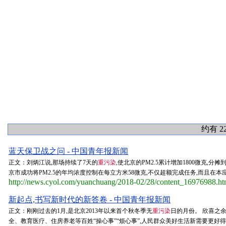
约有 2
蓝天保卫战之问 - 中国青年报新闻
正文：刘炳江说,那场持续了7天的
重污染
,使北京的PM2.5累计增加1800微克,分
京市成功将PM2.5的年均浓度控制在每立方米58微克,不仅超额完成任务,而且在本应
http://news.cyol.com/yuanchuang/2018-02/28/content_16976988.h
新起点,书写新时代的新答卷 - 中国青年报新闻
正文：刚刚过去的1月,是北京2013年以来首个秋冬季无
重污染
日的月份。 欣喜之
全、教育医疗、住房养老等百姓“操心事”“烦心事”,人民群众美好生活新需要更好得到