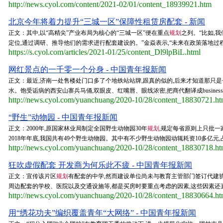
http://news.cyol.com/content/2021-02/01/content_18939921.htm
北京今年将着力提升“三城一区”保障性租赁房配套 - 新闻
正文：其中,以“高精尖”产业布局为核心的“三城一区”便在重点
规划
之列。“比如,
定位,通过调研、推导他们的需求进行配套建设的。”金焱表示,“未来在政策落地过程
https://s.cyol.com/articles/2021-01/25/content_Dl9lpBiL.html
网红景点的一千零一个分身 - 中国青年报新闻
正文：最近,济南一处售楼处门口多了个地铁站站牌,跟真的似的,后来才知道那只
水。饱受诟病的西安山寨兵马俑,双眼皮、红嘴唇、眼线浓密,把商代翻译成business
http://news.cyol.com/yuanchuang/2020-10/28/content_18830721.h
“野生”动物园 - 中国青年报新闻
正文：2000年,原国家林业局制定全国野生动物园30年
规划
,规定每省原则上只批一
2018年年底,我国共有49个野生动物园。其中有不少野生动物园动辄耗资10多亿元
http://news.cyol.com/yuanchuang/2020-10/28/content_18830718.h
狂吹虚假配套 开发商为何乐此不疲 - 中国青年报新闻
正文：宣传该片区
规划
有配套的中学,然而建设单位尚未与教育主管部门签订代建协
周边配套的学校、医院以及交通设施等,都是买房时要重点考虑的因素,这些因素还直
http://news.cyol.com/yuanchuang/2020-10/28/content_18830664.h
用“绣花功夫”编织覆盖青年“大网络” - 中国青年报新闻