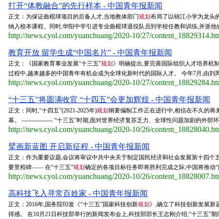
打开“体教融合”的先行样本 - 中国青年报新闻
正文：为保证曲棍球项目的后备人才,当地教体部门
规划
布局了以锦江小学为龙头的
纳入校本课程。同时,华阳中学引进专业曲棍球退役队员到学校任教和训练,并派他们
http://news.cyol.com/yuanchuang/2020-10/27/content_18829314.h
教育开放 留学生成“中国名片” - 中国青年报新闻
正文：《国家教育事业发展“十三五”
规划
》明确提出,要完善国际组织人才培养机
过程中,越来越多的中国青年有机会成为全球化新时代的国际人才。 今年7月,由刘
http://news.cyol.com/yuanchuang/2020-10/27/content_18829284.h
“十三五”将圆满收官 “十四五”会更加辉煌 - 中国青年报新闻
正文：同时,“十四五”(2021-2025年)
规划
纲要编制工作正在进行中,相信在不久的将
幕。 ---------------- “十三五”时期,面对世界经济复苏乏力、全球性问题加剧的外部
http://news.cyol.com/yuanchuang/2020-10/26/content_18828040.h
擘画新蓝图 开启新征程 - 中国青年报新闻
正文：作为重要议题,会议将审议中共中央关于制定国民经济和社会发展第十四个
要里程碑—— 在“十三五”
规划
确定的各项目标任务即将胜利完成之际,中国将推动“
http://news.cyol.com/yuanchuang/2020-10/26/content_18828007.h
高科技飞入寻常百姓家 - 中国青年报新闻
正文：2016年,国务院印发《“十三五”国家科技创新
规划
》,确立了科技创新发展新
得感。 在10月21日科技部举行的新闻发布会上,科技部部长王志刚介绍,“十三五”期间,