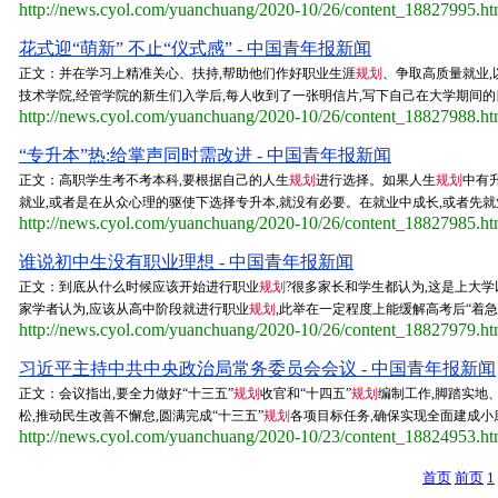
http://news.cyol.com/yuanchuang/2020-10/26/content_18827995.h
花式迎“萌新” 不止“仪式感” - 中国青年报新闻
正文：并在学习上精准关心、扶持,帮助他们作好职业生涯
规划
、争取高质量就业,
技术学院,经管学院的新生们入学后,每人收到了一张明信片,写下自己在大学期间的目
http://news.cyol.com/yuanchuang/2020-10/26/content_18827988.h
“专升本”热:给掌声同时需改进 - 中国青年报新闻
正文：高职学生考不考本科,要根据自己的人生
规划
进行选择。如果人生
规划
中有
就业,或者是在从众心理的驱使下选择专升本,就没有必要。在就业中成长,或者先就
http://news.cyol.com/yuanchuang/2020-10/26/content_18827985.h
谁说初中生没有职业理想 - 中国青年报新闻
正文：到底从什么时候应该开始进行职业
规划
?很多家长和学生都认为,这是上大
家学者认为,应该从高中阶段就进行职业
规划
,此举在一定程度上能缓解高考后“着急
http://news.cyol.com/yuanchuang/2020-10/26/content_18827979.h
习近平主持中共中央政治局常务委员会会议 - 中国青年报新闻
正文：会议指出,要全力做好“十三五”
规划
收官和“十四五”
规划
编制工作,脚踏实地
松,推动民生改善不懈怠,圆满完成“十三五”
规划
各项目标任务,确保实现全面建成小康
http://news.cyol.com/yuanchuang/2020-10/23/content_18824953.h
首页
前页
1