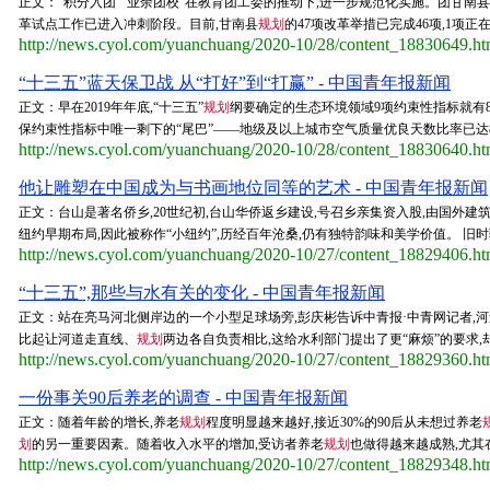
正文：“积分入团”“业余团校”在教育团工委的推动下,进一步规范化实施。团甘
革试点工作已进入冲刺阶段。目前,甘南县
规划
的47项改革举措已完成46项,1项
http://news.cyol.com/yuanchuang/2020-10/28/content_18830649.h
“十三五”蓝天保卫战 从“打好”到“打赢” - 中国青年报新闻
正文：早在2019年年底,“十三五”
规划
纲要确定的生态环境领域9项约束性指标就有
保约束性指标中唯一剩下的“尾巴”——地级及以上城市空气质量优良天数比率已达87
http://news.cyol.com/yuanchuang/2020-10/28/content_18830640.h
他让雕塑在中国成为与书画地位同等的艺术 - 中国青年报新闻
正文：台山是著名侨乡,20世纪初,台山华侨返乡建设,号召乡亲集资入股,由国外建
纽约早期布局,因此被称作“小纽约”,历经百年沧桑,仍有独特韵味和美学价值。 旧时
http://news.cyol.com/yuanchuang/2020-10/27/content_18829406.h
“十三五”,那些与水有关的变化 - 中国青年报新闻
正文：站在亮马河北侧岸边的一个小型足球场旁,彭庆彬告诉中青报·中青网记者,
比起让河道走直线、
规划
两边各自负责相比,这给水利部门提出了更“麻烦”的要求,却
http://news.cyol.com/yuanchuang/2020-10/27/content_18829360.h
一份事关90后养老的调查 - 中国青年报新闻
正文：随着年龄的增长,养老
规划
程度明显越来越好,接近30%的90后从未想过养老
划
的另一重要因素。随着收入水平的增加,受访者养老
规划
也做得越来越成熟,尤其在
http://news.cyol.com/yuanchuang/2020-10/27/content_18829348.h