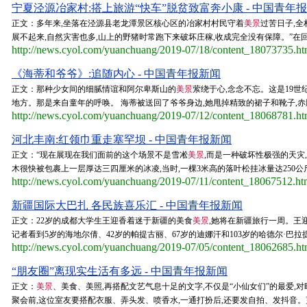
宁夏泾源冶家村:搭上旅游“快车”脱贫致富奔小康 - 中国青年
正文：多年来,坐落在泾源县老龙潭景区核心区的冶家村村民守着
美景
过苦日子,全
展不起来,自然灾害也多,山上的野猪时常跑下来破坏庄稼,收成完全没有保障。”在回族
http://news.cyol.com/yuanchuang/2019-07/18/content_18073735.h
《海蒂和爷爷》:追随内心 - 中国青年报新闻
正文：那种少女间的细腻情谊和阿尔卑斯山的
美景
萦绕于心,念念不忘。这是19
地方。那是来自童年的呼唤。 海蒂被送回了爷爷身边,她甩掉精致的裙子和靴子,赤
http://news.cyol.com/yuanchuang/2019-07/12/content_18068781.h
河北丰南:红领巾重走塞罕坝 - 中国青年报新闻
正文：“现在展现在我们面前的这个场景不是雪凇
美景
,而是一种破坏性极强的天灾,
木很快被包裹上一层厚达三四厘米的冰凌,当时,一棵3米高的落叶松挂冰量达250公斤,
http://news.cyol.com/yuanchuang/2019-07/11/content_18067512.h
新疆国际大巴扎 各民族喜乐汇 - 中国青年报新闻
正文：22岁的成都大学生王迎香着迷于新疆的美食
美景
,她将在新疆旅行一周。王
记者看到5岁的海地尔倩、42岁的帕提古丽、67岁的迪娜汗和103岁的哈德尔·巴拉
http://news.cyol.com/yuanchuang/2019-07/05/content_18062685.h
“朋友圈”离现实生活有多远 - 中国青年报新闻
正文：
美景
、美食、美照,再搭配文艺气息十足的文字,不仅是“小仙女们”的最爱,
聚会前,这位室友要搭配衣服、弄头发、喷香水,一通打扮后,还要发自拍、发抖音。更