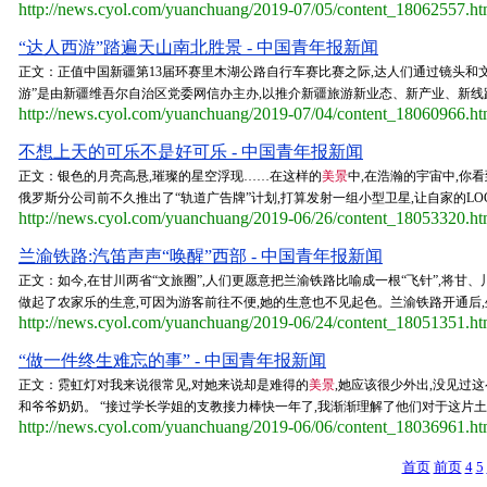
http://news.cyol.com/yuanchuang/2019-07/05/content_18062557.h
“达人西游”踏遍天山南北胜景 - 中国青年报新闻
正文：正值中国新疆第13届环赛里木湖公路自行车赛比赛之际,达人们通过镜头和
游”是由新疆维吾尔自治区党委网信办主办,以推介新疆旅游新业态、新产业、新线路、
http://news.cyol.com/yuanchuang/2019-07/04/content_18060966.h
不想上天的可乐不是好可乐 - 中国青年报新闻
正文：银色的月亮高悬,璀璨的星空浮现……在这样的
美景
中,在浩瀚的宇宙中,你看
俄罗斯分公司前不久推出了“轨道广告牌”计划,打算发射一组小型卫星,让自家的LOGO
http://news.cyol.com/yuanchuang/2019-06/26/content_18053320.h
兰渝铁路:汽笛声声“唤醒”西部 - 中国青年报新闻
正文：如今,在甘川两省“文旅圈”,人们更愿意把兰渝铁路比喻成一根“飞针”,将甘
做起了农家乐的生意,可因为游客前往不便,她的生意也不见起色。兰渝铁路开通后,坐
http://news.cyol.com/yuanchuang/2019-06/24/content_18051351.h
“做一件终生难忘的事” - 中国青年报新闻
正文：霓虹灯对我来说很常见,对她来说却是难得的
美景
,她应该很少外出,没见过
和爷爷奶奶。 “接过学长学姐的支教接力棒快一年了,我渐渐理解了他们对于这片土地
http://news.cyol.com/yuanchuang/2019-06/06/content_18036961.h
首页
前页
4
5