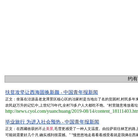
约有
扶贫攻坚让西海固换新颜 - 中国青年报新闻
正文：坐落在泾源县老龙潭景区核心区的冶家村是当地出了名的贫困村,村民多年
农民赵万升的记忆中,上世纪70年代,全村70多户人大都吃不饱。“村里随意堆放着垃
http://news.cyol.com/yuanchuang/2019-08/14/content_18111403.ht
毕业旅行 为进入社会预热 - 中国青年报新闻
正文：在西藏收获的不止
美景
,毛雪更感受了一种人文温度。由拉萨前往林芝的路上
可能就需要好几个月,确实感到很震撼。” “慢悠悠地走着看着感受着就是我俩在西藏