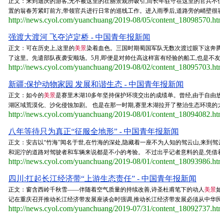
正文：来到迪庆的游客,无不被这里的壮丽景观所吸引,而长年驻守在这里的官兵不
置的翁春芳紧盯前方,带领官兵进行日常的巡线工作。进入雨季后,道路旁的峭壁很容
http://news.cyol.com/yuanchuang/2019-08/05/content_18098570.h
强渡大渡河 飞夺泸定桥 - 中国青年报新闻
正文：可在历史上,这里的
美景
染着血色。三国时期蜀国军队无数次渡过眼下这奔腾的
了这里。先遣部队夜袭安顺场。5月,即便是对帅仕高这样富有经验的船工,也是不友好
http://news.cyol.com/yuanchuang/2019-08/02/content_18095703.h
新疆:保护动物家园 发展和谐生态 - 中国青年报新闻
正文：如今的
美景
是赛里木湖10多年坚持保护环境交出的成绩单。曾经,由于自由放牧
湖区域荒漠化、沙化侵蚀加剧。 也是在那一时期,赛里木湖拉开了整治生态环境的大幕
http://news.cyol.com/yuanchuang/2019-08/01/content_18094082.h
八年等待只为真正“征服全地形” - 中国青年报新闻
正文：安吉以“竹海”闻名于世,在竹海的深处,隐藏着一座不为人知的驾云山,来到
和泥泞的道路对驾驶者和车辆来说都是不小的考验。 不过出乎记者意料的是,凭借着搭
http://news.cyol.com/yuanchuang/2019-08/01/content_18093986.h
四川:扛起长江经济带“上游生态责任” - 中国青年报新闻
正文：窗含西岭千秋雪——伴随着空气质量的持续改善,诗圣杜甫笔下的动人
美景
记在重庆召开推动长江经济带发展座谈会时强调,推动长江经济带发展必须从中华民族
http://news.cyol.com/yuanchuang/2019-07/31/content_18092737.h