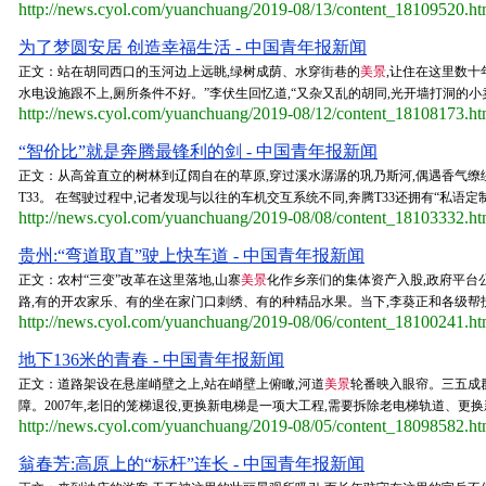
http://news.cyol.com/yuanchuang/2019-08/13/content_18109520.h
为了梦圆安居 创造幸福生活 - 中国青年报新闻
正文：站在胡同西口的玉河边上远眺,绿树成荫、水穿街巷的
美景
,让住在这里数十
水电设施跟不上,厕所条件不好。”李伏生回忆道,“又杂又乱的胡同,光开墙打洞的小卖部
http://news.cyol.com/yuanchuang/2019-08/12/content_18108173.h
“智价比”就是奔腾最锋利的剑 - 中国青年报新闻
正文：从高耸直立的树林到辽阔自在的草原,穿过溪水潺潺的巩乃斯河,偶遇香气缭
T33。 在驾驶过程中,记者发现与以往的车机交互系统不同,奔腾T33还拥有“私语定
http://news.cyol.com/yuanchuang/2019-08/08/content_18103332.h
贵州:“弯道取直”驶上快车道 - 中国青年报新闻
正文：农村“三变”改革在这里落地,山寨
美景
化作乡亲们的集体资产入股,政府平台
路,有的开农家乐、有的坐在家门口刺绣、有的种精品水果。当下,李葵正和各级帮扶
http://news.cyol.com/yuanchuang/2019-08/06/content_18100241.h
地下136米的青春 - 中国青年报新闻
正文：道路架设在悬崖峭壁之上,站在峭壁上俯瞰,河道
美景
轮番映入眼帘。三五成群
障。2007年,老旧的笼梯退役,更换新电梯是一项大工程,需要拆除老电梯轨道、更换
http://news.cyol.com/yuanchuang/2019-08/05/content_18098582.h
翁春芳:高原上的“标杆”连长 - 中国青年报新闻