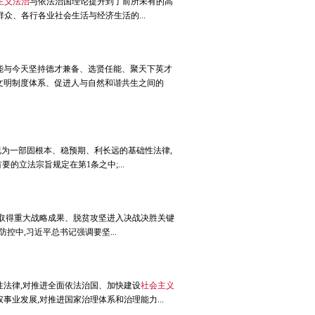
主义法治
与依法治国理论提升到了前所未有的高
众、各行各业社会生活与经济生活的...
能与今天坚持德才兼备、选贤任能、聚天下英才
文明制度体系、促进人与自然和谐共生之间的
为一部固根本、稳预期、利长远的基础性法律,
立法宗旨规定在第1条之中;...
战取得重大战略成果、脱贫攻坚进入决战决胜关键
控中,习近平总书记强调要坚...
性法律,对推进全面依法治国、加快建设
社会主义
业发展,对推进国家治理体系和治理能力...