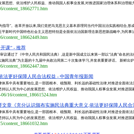
展思想、依法维护人民权益、推动我国人权事业发展,对推进国家治理体系和治理能力现代
/16/content_18662771.htm
为指导”。改革开放以来,我们党把马克思主义基本原理同当代中国法治实践相结合,形
近平新时代中国特色社会主义思想特别是全面依法治国新理念新思想新战略中,为民事法律
/16/content_18662449.htm
课” - 推荐
次会议审议通过了《中华人民共和国民法典》,这是新中国成立以来第一部以“法典”命名的法
施民法典”为主题的十九届中央政治局第二十次集体学习,并发表重要讲话。 新鲜出炉的20
/16/content_18662447.htm
依法更好保障人民合法权益 - 中国青年报新闻
律体系中具有重要地位,是一部固根本、稳预期、利长远的基础性法律,对推进全面依法
坚持以人民为中心的发展思想、依法维护人民权益、推动我国人权事业发展,对推进国家治
0-06/16/content_18661524.htm
文章《充分认识颁布实施民法典重大意义,依法更好保障人民合法权
律体系中具有重要地位,是一部固根本、稳预期、利长远的基础性法律,对推进全面依法
坚持以人民为中心的发展思想、依法维护人民权益、推动我国人权事业发展,对推进国家治
/15/content_18661032.htm