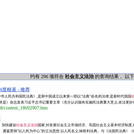
约有 296 项符合
社会主义法治
的查询结果， 以下是第
根基 - 推荐
华人民共和国民法典》,是新中国成立以来第一部以“法典”命名的法律,是新时代我国
求是》杂志发表习近平总书记重要文章《充分认识颁布实施民法典重大意义,依法更好保障
/08/content_18692907.htm
荐
、加快建设
社会主义法治
国家,对发展社会主义市场经济、巩固社会主义基本经济制度
 通篇贯彻“以人民为中心”的立法思想 以人民名义,铸权利法典。与《法国民法典》《德