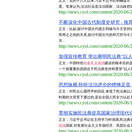
正文：党的十八大以来,习近平总书记明确提出“
度。笔者认为,法治社会是法治国家、法治政府建
http://news.cyol.com/content/2020-06
不断深化中国古代制度史研究 - 推
正文：比如,探讨中国古代德主刑辅与今天坚持
而用之之间的关系,探讨中国古代协和万邦与今
关...
http://news.cyol.com/content/2020-06
加强宣传教育 突出阐明民法典“以人
正文：中国特色
社会主义法治
建设的根本目的
一个很重要的原因在于民法典坚持和贯穿“以人民
http://news.cyol.com/content/2020-06
思想纵横:聆听法治进步的铿锵足音 -
正文：对民众心愿呼声的回应,体现了民法典以
时期的大背景下通过的,是在全国人民全力以赴克
http://news.cyol.com/content/2020-06
贯彻实施民法典提高国家治理现代化水
正文：习近平总书记在主持学习时强调,民法典
法治
国家,对发展社会主义市场经济、巩固社会
http://news.cyol.com/content/2020-06