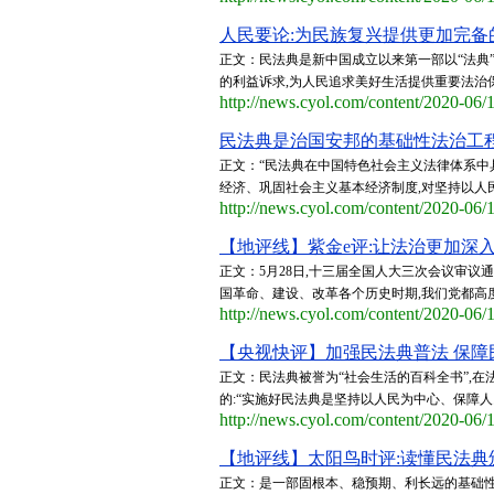
人民要论:为民族复兴提供更加完备的
正文：民法典是新中国成立以来第一部以“法典
的利益诉求,为人民追求美好生活提供重要法治保
http://news.cyol.com/content/2020-06
民法典是治国安邦的基础性法治工程 
正文：“民法典在中国特色社会主义法律体系中
经济、巩固社会主义基本经济制度,对坚持以人民
http://news.cyol.com/content/2020-06
【地评线】紫金e评:让法治更加深入人
正文：5月28日,十三届全国人大三次会议审议
国革命、建设、改革各个历史时期,我们党都高
http://news.cyol.com/content/2020-06
【央视快评】加强民法典普法 保障民
正文：民法典被誉为“社会生活的百科全书”,在
的:“实施好民法典是坚持以人民为中心、保障人
http://news.cyol.com/content/2020-06
【地评线】太阳鸟时评:读懂民法典颁布
正文：是一部固根本、稳预期、利长远的基础性