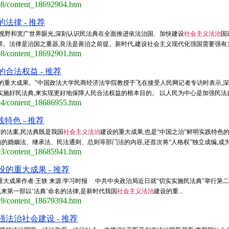
/08/content_18692904.htm
法律 - 推荐
史视野和宽广世界眼光,深刻认识民法典在全面推进依法治国、加快建设
社会主义法治
国
章。法律是治国之重器,良法是善治之前提。新时代,建设社会主义现代化强国需要强有力
/08/content_18692901.htm
合法权益 - 推荐
的重大成果。”中国政法大学民商经济法学院教授于飞在接受人民网记者专访时表示,深
施好民法典,来实现更好地保障人民合法权益的根本目的。 以人民为中心是加强民法典
/04/content_18686955.htm
特色 - 推荐
的法案,民法典既是我国
社会主义法治
建设的重大成果,也是“中国之治”鲜明实践特色
婚姻法、继承法、民法通则、总则等部门法的内容,还首次将“人格权”独立成编,成为草
/03/content_18685941.htm
设的重大成果 - 推荐
重大成果作者:王轶 来源:学习时报 中共中央政治局近日就“切实实施民法典”举行
以来第一部以‘法典’命名的法律,是新时代我国
社会主义法治
建设的重...
/29/content_18679394.htm
法治社会建设 - 推荐