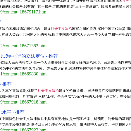
坚持法治国家、法治政府、法治社会一体建设”,不断开创依法治国新局面,将我国
社会
设的社会根基,只有筑牢这一根基,才能协调推进“三个一体建设”。民法典系调整人民群
/29/content_18679117.htm
荐
依法治国和以德治国相结合、建设
社会主义法治
国家之间的关系,探讨中国古代尚贤用
天构建人类命运共同体之间的关系,探讨中国古代追求天人合一与今天建立和完善生态
/22/content_18671382.htm
民为中心”的立法定位 - 推荐
是保障人民合法权益,为每一个人追求美好生活提供良好的法治环境。民法典之所以被视
为中心”的立法理念与定位。 陈光告诉记者,民法典将保护民事主体的合法权益作为首要的
/21/content_18669830.htm
 推荐
人为本的立法原则,体现了
社会主义法治
建设的价值追求。 民法典是在疫情防控阻击
服困难挑战、扎实做好“六稳”工作、全面落实“六保”任务的大环境下通过的。在疫情防
/19/content_18667918.htm
平 - 推荐
在中国特色社会主义法律体系中具有重要地位,是一部固根本、稳预期、利长远的基础
主义基本经济制度,对坚持以人民为中心的发展思想、依法维护人民权益、推动我国人权事
/19/content_18667922.htm