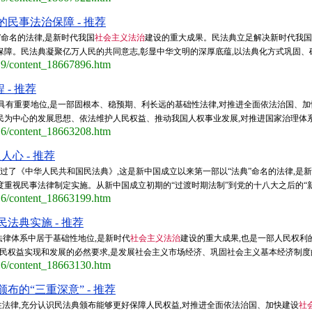
民事法治保障 - 推荐
”命名的法律,是新时代我国
社会主义法治
建设的重大成果。民法典立足解决新时代我国
障。民法典凝聚亿万人民的共同意志,彰显中华文明的深厚底蕴,以法典化方式巩固、确认
/19/content_18667896.htm
- 推荐
具有重要地位,是一部固根本、稳预期、利长远的基础性法律,对推进全面依法治国、加
为中心的发展思想、依法维护人民权益、推动我国人权事业发展,对推进国家治理体系和治
/16/content_18663208.htm
心 - 推荐
通过了《中华人民共和国民法典》,这是新中国成立以来第一部以“法典”命名的法律,是
度重视民事法律制定实施。从新中国成立初期的“过渡时期法制”到党的十八大之后的“
/16/content_18663199.htm
法典实施 - 推荐
法律体系中居于基础性地位,是新时代
社会主义法治
建设的重大成果,也是一部人民权利
民权益实现和发展的必然要求,是发展社会主义市场经济、巩固社会主义基本经济制度的
/16/content_18663130.htm
的“三重深意” - 推荐
法律,充分认识民法典颁布能够更好保障人民权益,对推进全面依法治国、加快建设
社