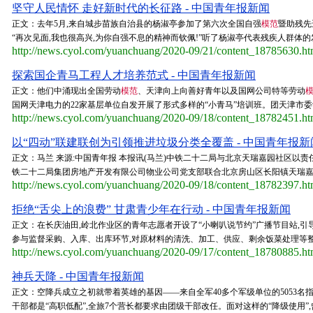
坚守人民情怀 走好新时代的长征路 - 中国青年报新闻
正文：去年5月,来自城步苗族自治县的杨淑亭参加了第六次全国自强
模范
暨助残先
“再次见面,我也很高兴,为你自强不息的精神而钦佩!”听了杨淑亭代表残疾人群体的发
http://news.cyol.com/yuanchuang/2020-09/21/content_18785630.h
探索国企青马工程人才培养范式 - 中国青年报新闻
正文：他们中涌现出全国劳动
模范
、天津向上向善好青年以及国网公司特等劳动
国网天津电力的22家基层单位自发开展了形式多样的“小青马”培训班。团天津市委
http://news.cyol.com/yuanchuang/2020-09/18/content_18782451.h
以“四动”联建联创为引领推进垃圾分类全覆盖 - 中国青年报新
正文：马兰 来源:中国青年报 本报讯(马兰)中铁二十二局与北京天瑞嘉园社区以
铁二十二局集团房地产开发有限公司物业公司党支部联合北京房山区长阳镇天瑞嘉园社
http://news.cyol.com/yuanchuang/2020-09/18/content_18782397.h
拒绝“舌尖上的浪费” 甘肃青少年在行动 - 中国青年报新闻
正文：在长庆油田,岭北作业区的青年志愿者开设了“小喇叭说节约”广播节目站,
参与监督采购、入库、出库环节,对原材料的清洗、加工、供应、剩余饭菜处理等
http://news.cyol.com/yuanchuang/2020-09/17/content_18780885.h
神兵天降 - 中国青年报新闻
正文：空降兵成立之初就带着英雄的基因——来自全军40多个军级单位的5053名
干部都是“高职低配”,全旅7个营长都要求由团级干部改任。面对这样的“降级使用”