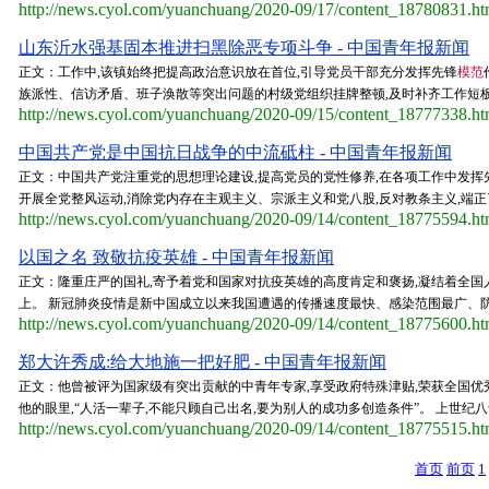
http://news.cyol.com/yuanchuang/2020-09/17/content_18780831.h
山东沂水强基固本推进扫黑除恶专项斗争 - 中国青年报新闻
正文：工作中,该镇始终把提高政治意识放在首位,引导党员干部充分发挥先锋
模范
族派性、信访矛盾、班子涣散等突出问题的村级党组织挂牌整顿,及时补齐工作短板,突
http://news.cyol.com/yuanchuang/2020-09/15/content_18777338.h
中国共产党是中国抗日战争的中流砥柱 - 中国青年报新闻
正文：中国共产党注重党的思想理论建设,提高党员的党性修养,在各项工作中发挥
开展全党整风运动,消除党内存在主观主义、宗派主义和党八股,反对教条主义,端正
http://news.cyol.com/yuanchuang/2020-09/14/content_18775594.h
以国之名 致敬抗疫英雄 - 中国青年报新闻
正文：隆重庄严的国礼,寄予着党和国家对抗疫英雄的高度肯定和褒扬,凝结着全国
上。 新冠肺炎疫情是新中国成立以来我国遭遇的传播速度最快、感染范围最广、防控
http://news.cyol.com/yuanchuang/2020-09/14/content_18775600.h
郑大许秀成:给大地施一把好肥 - 中国青年报新闻
正文：他曾被评为国家级有突出贡献的中青年专家,享受政府特殊津贴,荣获全国优
他的眼里,“人活一辈子,不能只顾自己出名,要为别人的成功多创造条件”。 上世纪八
http://news.cyol.com/yuanchuang/2020-09/14/content_18775515.h
首页
前页
1