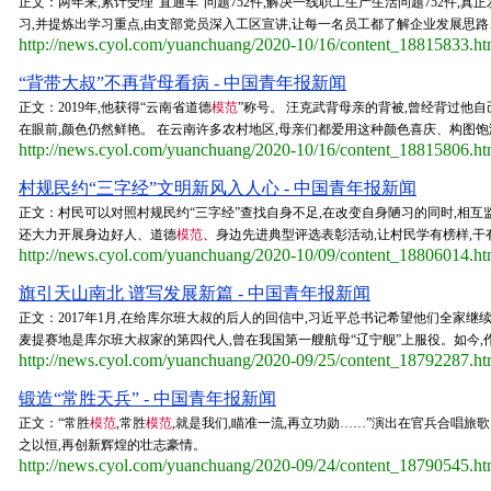
正文：两年来,累计受理“直通车”问题752件,解决一线职工生产生活问题752件,
习,并提炼出学习重点,由支部党员深入工区宣讲,让每一名员工都了解企业发展思路
http://news.cyol.com/yuanchuang/2020-10/16/content_18815833.h
“背带大叔”不再背母看病 - 中国青年报新闻
正文：2019年,他获得“云南省道德
模范
”称号。 汪克武背母亲的背被,曾经背过他
在眼前,颜色仍然鲜艳。 在云南许多农村地区,母亲们都爱用这种颜色喜庆、构图饱满
http://news.cyol.com/yuanchuang/2020-10/16/content_18815806.h
村规民约“三字经”文明新风入人心 - 中国青年报新闻
正文：村民可以对照村规民约“三字经”查找自身不足,在改变自身陋习的同时,相互
还大力开展身边好人、道德
模范
、身边先进典型评选表彰活动,让村民学有榜样,
http://news.cyol.com/yuanchuang/2020-10/09/content_18806014.h
旗引天山南北 谱写发展新篇 - 中国青年报新闻
正文：2017年1月,在给库尔班大叔的后人的回信中,习近平总书记希望他们全家
麦提赛地是库尔班大叔家的第四代人,曾在我国第一艘航母“辽宁舰”上服役。如今,作
http://news.cyol.com/yuanchuang/2020-09/25/content_18792287.h
锻造“常胜天兵” - 中国青年报新闻
正文：“常胜
模范
,常胜
模范
,就是我们,瞄准一流,再立功勋……”演出在官兵合唱旅
之以恒,再创新辉煌的壮志豪情。
http://news.cyol.com/yuanchuang/2020-09/24/content_18790545.h