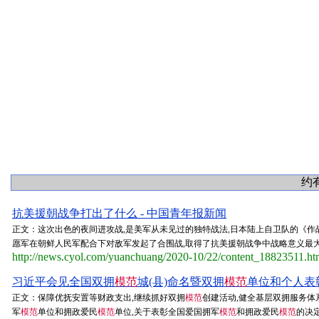
约有
抗美援朝战争打出了什么 - 中国青年报新闻
正文：这次出色的夜间进攻战,是美军从未见过的独特战法,日本陆上自卫队的《作
愿军在朝鲜人民军配合下对敌军发起了合围战,取得了抗美援朝战争中战略意义最大的
http://news.cyol.com/yuanchuang/2020-10/22/content_18823511.h
习近平会见全国双拥
模范
城(县)命名暨双拥
模范
单位和个人表彰
正文：保障优抚安置等财政支出,继续抓好双拥
模范
创建活动,健全基层双拥服务体
军
模范
单位和拥政爱民
模范
单位,关于表彰全国爱国拥军
模范
和拥政爱民
模范
的决