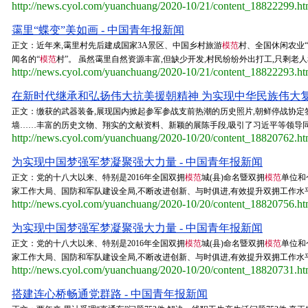
http://news.cyol.com/yuanchuang/2020-10/21/content_18822299.h
霭里“蝶变”美如画 - 中国青年报新闻
正文：近年来,霭里村先后建成国家3A景区、中国乡村旅游
模范
村、全国休闲农业“
闻名的“
模范
村”。 虽然霭里自然资源丰富,但缺少开发,村民纷纷外出打工,只剩老人和
http://news.cyol.com/yuanchuang/2020-10/21/content_18822293.h
在新时代继承和弘扬伟大抗美援朝精神 为实现中华民族伟大复
正文：缴获的武器装备,展现国内掀起参军参战支前热潮的历史照片,朝鲜停战协定
墙……丰富的历史文物、翔实的文献资料、新颖的展陈手段,吸引了习近平等领导同志
http://news.cyol.com/yuanchuang/2020-10/20/content_18820762.h
为实现中国梦强军梦凝聚强大力量 - 中国青年报新闻
正文：党的十八大以来、特别是2016年全国双拥
模范
城(县)命名暨双拥
模范
单位和
家工作大局、国防和军队建设全局,不断改进创新、与时俱进,有效提升双拥工作水平。 2
http://news.cyol.com/yuanchuang/2020-10/20/content_18820756.h
为实现中国梦强军梦凝聚强大力量 - 中国青年报新闻
正文：党的十八大以来、特别是2016年全国双拥
模范
城(县)命名暨双拥
模范
单位和
家工作大局、国防和军队建设全局,不断改进创新、与时俱进,有效提升双拥工作水平。 2
http://news.cyol.com/yuanchuang/2020-10/20/content_18820731.h
搭建连心桥畅通党群路 - 中国青年报新闻