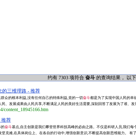
约有 7303 项符合
奋斗
的查询结果， 以下是第
的三维理路 - 推荐
群众的根本利益,没有任何自己的特殊利益,党的一切
奋斗
都是为了实现中国人民的幸
民、发展成果由人民共享,不断满足人民的美好生活需要,深刻回答了发展为了谁、发展依
/04/content_18945166.htm
 推荐
林的
奋斗
基点,自主创新是我们攀登世界科技高峰的必由之路。不仅是科研人员,我们每
坚克难,在具体岗位上、在各自的行动中,增强创新意识,不断提高创新思维能力。 有了好