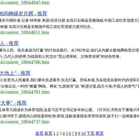
/04/content_18944945.htm
间峥嵘岁月稠 - 推荐
嵘岁月稠作者:记者 钟华林 来源:经济日报 在四川石棉县安顺场镇,中国工农红军强
林摄 在四川石棉县安顺场中国工农红军强渡大渡河纪念...
/04/content_18944811.htm
人 - 推荐
播为人民、练兵备战为打赢”的行动在践行。从1982年起,他们从内蒙古腹地腾格里沙
斗
,几代人的拼搏,为祖国和人民交出“荒山变翠岭、沙海变绿洲”的绿色答卷。
/04/content_18944786.htm
地上” - 推荐
全心全意为人民服务,我们要向先进看齐,矢志打赢、苦练本领,为实现党在新时代的强军
出后,一时间“燃遍”网络。网友“九原斌哥”说:“林进沙退,战天斗地,中国人的骨气!”网
/04/content_18944781.htm
事” - 推荐
让体育大国成长为体育强国,这是习近平总书记多年的心愿。 1月30日,市民在宁夏银川
俯冲而下,感受内心的轻盈和松弛;寒假,适龄孩童报名滑雪培训班,孩子们一边锻炼身体,
/04/content_18944737.htm
首页
前页
1
2
3
4
5
6
7
8
9
10
下页
尾页