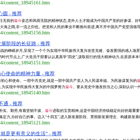
/04/content_18945161.htm
圆 - 推荐
往无前的
奋斗
姿态和风雨无阻的精神状态,党外人士才能成为中国共产党的好参谋、好
;大海之阔,非一流之归也。把党和人民的事业不断推向前进,离不开中国共产党坚强领导,
/04/content_18945156.htm
发展阶段的长征路 - 推荐
战的峥嵘岁月,呈现了一个个为实现中华民族伟大复兴攻坚克难、奋发图强的感人场景
时代节点上,广大党员干部要认认真真学“四史”,汲取前行的强大精神动力,在原原本本学
/04/content_18945151.htm
心使命的精神力量 - 推荐
着初心和使命。一部中共党史,就是一部中国共产党人为人民谋幸福、为民族谋复兴的
任,为实现中华民族伟大复兴的中国梦努力
奋斗
。要从党史中激发担当之心,深刻认识一代人
/04/content_18945140.htm
通 - 推荐
朴实、勤劳,有着坚韧不拔、
奋斗
进取的宝贵精神,这是中国经济持续稳定向好的最重要
略定力,办好自己的事。迈入“十四五”,进入新发展阶段、贯彻新发展理念、构建新发展格
/04/content_18945121.htm
就是更有意义的生活” - 推荐