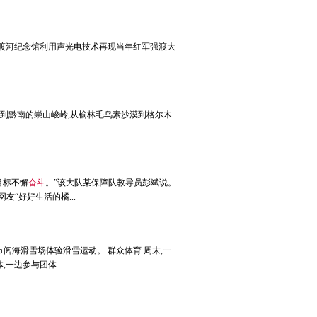
渡大渡河纪念馆利用声光电技术再现当年红军强渡大
漠到黔南的崇山峻岭,从榆林毛乌素沙漠到格尔木
目标不懈
奋斗
。”该大队某保障队教导员彭斌说。
友“好好生活的橘...
市阅海滑雪场体验滑雪运动。 群众体育 周末,一
一边参与团体...