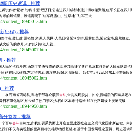
听历史诉说 - 推荐
诉说作者:记者 刘畅 来源:经济日报 走进四川成都市建川博物馆聚落,红军长征在四川
方米的展馆里。展馆再现了“红军爬雪山、过草地”“红军三大...
/04/content_18945013.htm
新征程) - 推荐
程)作者:龚仕建 原韬雄 来源:人民网-人民日报 延河水畔,层林如染;延安宝塔,巍然挺立
火纷飞的岁月,96岁的刘珍老人就...
/04/content_18945007.htm
 - 推荐
国人民的抗战斗志,遏制了妥协投降的逆流,更加验证了共产党及其领导的人民军队是抗
径 站在纪念碑前,东北望去,山川浑厚,阳泉尽收眼底。 1947年5月2日,晋东工业重镇阳泉
/04/content_18945002.htm
- 推荐
……在云南省西畴县,当地干部群众顽强
奋斗
,全县实现脱贫。如今,摘帽后的西畴县还
昔日石漠化地区,如今成了热门景区;大石山区本来行路难,却在公路建设上屡屡突破……等不
/04/content_18944950.htm
分答卷 - 推荐
一个百年
奋斗
目标之后,我们要乘势而上开启全面建设社会主义现代化国家新征程、向
,我们不仅有实现新的更高目标的雄厚物质基础,有基于中国发展理论逻辑、历史逻辑和现