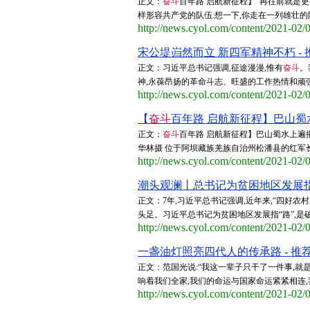
正文：
奋斗
百年路 启航新征程】“再往前就是更
样形容共产党的队伍:想一下,你走在一列雄壮的队
http://news.cyol.com/content/2021-02
宋公堤岿然而立 新四军精神不朽 - 
正文：习近平总书记强调,征途漫漫,惟有
奋斗
。
神,永葆昂扬的革命斗志、旺盛的工作热情和顽强
http://news.cyol.com/content/2021-02
【
奋斗
百年路 启航新征程】巴山蜀水
正文：
奋斗
百年路 启航新征程】巴山蜀水上遍播
华林摄 位于阿坝藏族羌族自治州松潘县的红军长征
http://news.cyol.com/content/2021-02
潮头观澜丨总书记为贫困地区发展指“路
正文：7年,习近平总书记强调,近年来,“四好
头足。习近平总书记为贫困地区发展指“路”,是破
http://news.cyol.com/content/2021-02
一盏油灯照亮四代人的传承路 - 推
正文：范国光说:“我这一辈子只干了一件事,就
响着我们全家,我们的命运与国家命运紧紧相连,我
http://news.cyol.com/content/2021-02