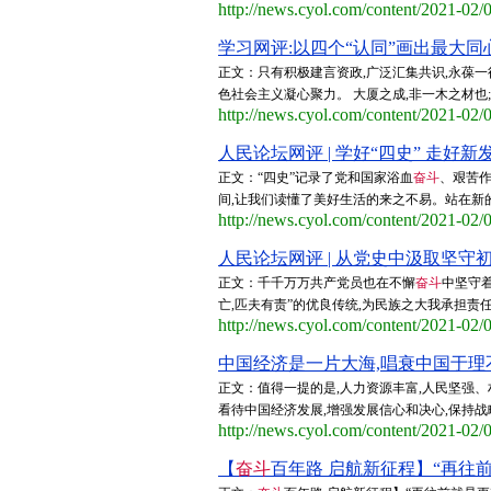
http://news.cyol.com/content/2021-02
学习网评:以四个“认同”画出最大同心
正文：只有积极建言资政,广泛汇集共识,永葆一
色社会主义凝心聚力。 大厦之成,非一木之材也
http://news.cyol.com/content/2021-02
人民论坛网评 | 学好“四史” 走好新
正文：“四史”记录了党和国家浴血
奋斗
、艰苦作
间,让我们读懂了美好生活的来之不易。站在新的
http://news.cyol.com/content/2021-02
人民论坛网评 | 从党史中汲取坚守初
正文：千千万万共产党员也在不懈
奋斗
中坚守
亡,匹夫有责”的优良传统,为民族之大我承担责
http://news.cyol.com/content/2021-02
中国经济是一片大海,唱衰中国于理不
正文：值得一提的是,人力资源丰富,人民坚强、
看待中国经济发展,增强发展信心和决心,保持战
http://news.cyol.com/content/2021-02
【
奋斗
百年路 启航新征程】“再往前