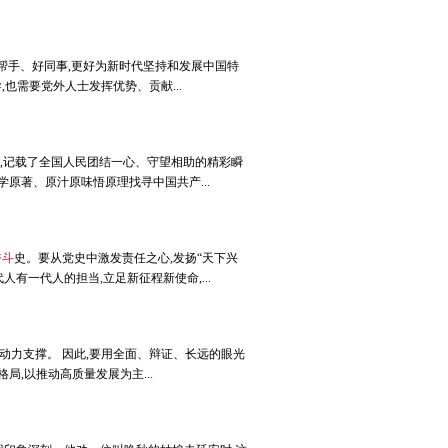
帮手、好同事,更好为新时代坚持和发展中国特
也需要党外人士发挥优势、贡献...
,记载了全国人民团结一心、守望相助的精彩瞬
原著、原汁原味悟原理找寻中国共产...
奋斗
史。要从党史中激发责任之心,发扬“天下兴
有一代人的担当,立足新征程新使命,...
动力支撑。 因此,要用全面、辩证、长远的眼光
局,以推动高质量发展为主...