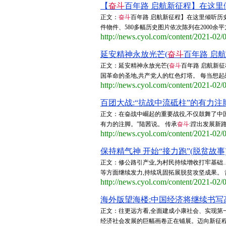
【
奋斗
百年路 启航新征程】在这里倾
正文：
奋斗
百年路 启航新征程】在这里倾听历史
件物件、580多幅历史图片依次陈列在2000余平
http://news.cyol.com/content/2021-02
延安精神永放光芒(
奋斗
百年路 启航
正文：延安精神永放光芒(
奋斗
百年路 启航新征
国革命的圣地,共产党人的红色灯塔。 每当想起战
http://news.cyol.com/content/2021-02
百团大战:“抗战中流砥柱”的有力注脚
正文：在奋战中崛起的重要战役,不仅鼓舞了中
有力的注脚。”陆茜说。 传承
奋斗
:蹚出发展新路
http://news.cyol.com/content/2021-02
保持精气神 开始“接力跑”(脱贫故事) 
正文：修公路引产业,为村民持续增收打牢基础
等方面继续发力,持续巩固拓展脱贫攻坚成果。 
http://news.cyol.com/content/2021-02
海外版望海楼:中国经济将继续书写高
正文：往更远方看,全面建成小康社会、实现第
经济社会发展的巨幅画卷正在铺展。迈向新征程