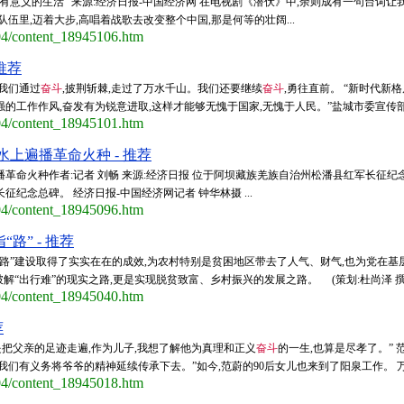
有意义的生活” 来源:经济日报-中国经济网 在电视剧《潜伏》中,余则成有一句台词
伍里,迈着大步,高唱着战歌去改变整个中国,那是何等的壮阔...
/04/content_18945106.htm
推荐
我们通过
奋斗
,披荆斩棘,走过了万水千山。我们还要继续
奋斗
,勇往直前。 “新时代新
的工作作风,奋发有为锐意进取,这样才能够无愧于国家,无愧于人民。”盐城市委宣传部副
/04/content_18945101.htm
上遍播革命火种 - 推荐
革命火种作者:记者 刘畅 来源:经济日报 位于阿坝藏族羌族自治州松潘县红军长征纪
纪念总碑。 经济日报-中国经济网记者 钟华林摄 ...
/04/content_18945096.htm
” - 推荐
农村路”建设取得了实实在在的成效,为农村特别是贫困地区带去了人气、财气,也为党在
解“出行难”的现实之路,更是实现脱贫致富、乡村振兴的发展之路。 (策划:杜尚泽 撰文:
/04/content_18945040.htm
荐
是把父亲的足迹走遍,作为儿子,我想了解他为真理和正义
奋斗
的一生,也算是尽孝了。”
们有义务将爷爷的精神延续传承下去。”如今,范蔚的90后女儿也来到了阳泉工作。 万千
/04/content_18945018.htm