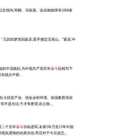
纪念馆内,军帽、马驮袋、迫击炮炮弹等1000多
。 “几回回梦里回延安,双手搂定宝塔山。”延安,中
战的中流砥柱,为中国共产党百年
奋斗
征程写下
在战火中获...
在壮大扶贫产业、优化乡村环境、加强教育培训
是办法,干才有希望,在云南...
第二个百年
奋斗
目标进军,未来5年乃至15年中国
实逻辑的由衷自信,而且对于今后该怎...