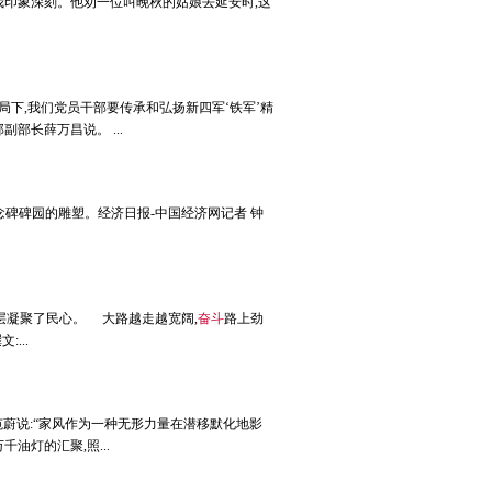
让我印象深刻。他劝一位叫晚秋的姑娘去延安时,这
格局下,我们党员干部要传承和弘扬新四军‘铁军’精
部长薛万昌说。 ...
念碑碑园的雕塑。经济日报-中国经济网记者 钟
基层凝聚了民心。 大路越走越宽阔,
奋斗
路上劲
...
 范蔚说:“家风作为一种无形力量在潜移默化地影
油灯的汇聚,照...