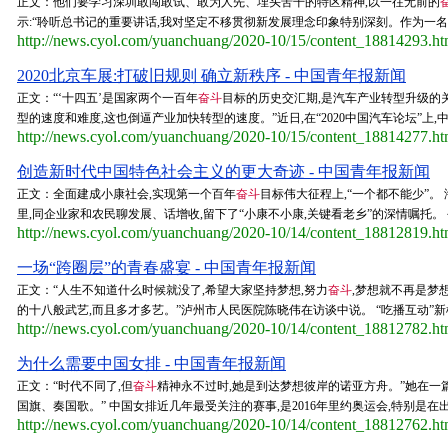
正文：他们要学习深圳敢闯敢试、敢为人先、埋头苦干的特区精神,以一往无前的
示:“聆听总书记的重要讲话,我对坚定不移贯彻新发展理念印象特别深刻。作为一名在
http://news.cyol.com/yuanchuang/2020-10/15/content_18814293.h
2020北京车展:打破旧规则 确立新秩序 - 中国青年报新闻
正文：“‘十四五’是国家两个一百年
奋斗
目标的历史交汇期,是汽车产业转型升级的
型的速度和难度,这也倒逼产业加快转型的速度。”近日,在“2020中国汽车论坛”上,
http://news.cyol.com/yuanchuang/2020-10/15/content_18814277.h
创造新时代中国特色社会主义的更大奇迹 - 中国青年报新闻
正文：全面建成小康社会,实现第一个百年
奋斗
目标伟大征程上,“一个都不能少”。
里,同企业家和农民聊发展、话增收,留下了“小康不小康,关键看老乡”的深情嘱托。 今天
http://news.cyol.com/yuanchuang/2020-10/14/content_18812819.h
一场“跨圈层”的青春盛宴 - 中国青年报新闻
正文：“人生不知道什么时候就没了,希望大家坚持梦想,努力
奋斗
,梦想就不再是梦
的十八般武艺,而且多才多艺。”泸州市人民医院陈晓伟在访谈中说。 “吃播互动”新模
http://news.cyol.com/yuanchuang/2020-10/14/content_18812782.h
为什么需要中国女排 - 中国青年报新闻
正文：“时代不同了,但
奋斗
精神永不过时,她是到达梦想彼岸的诺亚方舟。”她在一篇
国旗、奏国歌。” 中国女排近几年最受关注的赛事,是2016年里约奥运会,特别是在出师
http://news.cyol.com/yuanchuang/2020-10/14/content_18812762.h