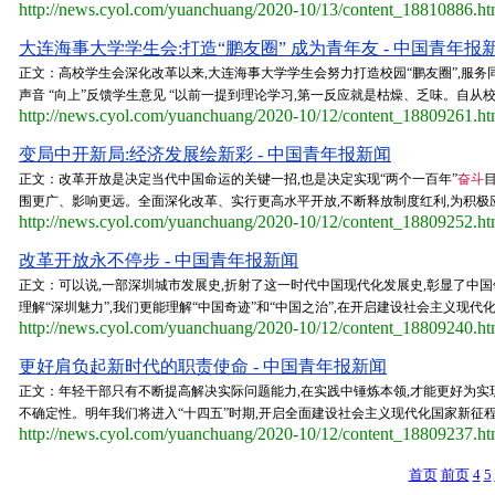
http://news.cyol.com/yuanchuang/2020-10/13/content_18810886.h
大连海事大学学生会:打造“鹏友圈” 成为青年友 - 中国青年报
正文：高校学生会深化改革以来,大连海事大学学生会努力打造校园“鹏友圈”,服
声音 “向上”反馈学生意见 “以前一提到理论学习,第一反应就是枯燥、乏味。自从校学
http://news.cyol.com/yuanchuang/2020-10/12/content_18809261.h
变局中开新局:经济发展绘新彩 - 中国青年报新闻
正文：改革开放是决定当代中国命运的关键一招,也是决定实现“两个一百年”
奋斗
围更广、影响更远。全面深化改革、实行更高水平开放,不断释放制度红利,为积极应
http://news.cyol.com/yuanchuang/2020-10/12/content_18809252.h
改革开放永不停步 - 中国青年报新闻
正文：可以说,一部深圳城市发展史,折射了这一时代中国现代化发展史,彰显了中
理解“深圳魅力”,我们更能理解“中国奇迹”和“中国之治”,在开启建设社会主义现代
http://news.cyol.com/yuanchuang/2020-10/12/content_18809240.h
更好肩负起新时代的职责使命 - 中国青年报新闻
正文：年轻干部只有不断提高解决实际问题能力,在实践中锤炼本领,才能更好为实
不确定性。明年我们将进入“十四五”时期,开启全面建设社会主义现代化国家新征程。
http://news.cyol.com/yuanchuang/2020-10/12/content_18809237.h
首页
前页
4
5