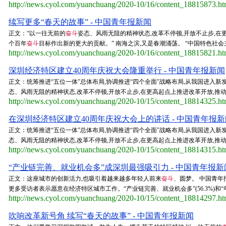
http://news.cyol.com/yuanchuang/2020-10/16/content_18815873.h
续写更多“春天的故事” - 中国青年报新闻
正文：“以一往无前的
奋斗
姿态、风雨无阻的精神状态,改革不停顿,开放不止步,
个百年
奋斗
目标作出新的更大的贡献。” 南海之滨,又是春潮涌荡。 “中国特色社会主义
http://news.cyol.com/yuanchuang/2020-10/16/content_18815821.h
深圳经济特区建立40周年庆祝大会隆重举行 - 中国青年报新闻
正文：统筹推进“五位一体”总体布局,协调推进“四个全面”战略布局,从我国进入
态、风雨无阻的精神状态,改革不停顿,开放不止步,在更高起点上推进改革开放,
http://news.cyol.com/yuanchuang/2020-10/15/content_18814325.h
在深圳经济特区建立40周年庆祝大会上的讲话 - 中国青年报新
正文：统筹推进“五位一体”总体布局,协调推进“四个全面”战略布局,从我国进入
态、风雨无阻的精神状态,改革不停顿,开放不止步,在更高起点上推进改革开放,
http://news.cyol.com/yuanchuang/2020-10/15/content_18814315.h
“产业链完善、就业机会多”成深圳最强吸引力 - 中国青年报新
正文：这座城市的创新活力,也吸引着越来越多年轻人前来
奋斗
、圆梦。 中国青年
更多受访者表示愿意在经济特区城市工作。“产业链完善、就业机会多”(56.3%)和“年
http://news.cyol.com/yuanchuang/2020-10/15/content_18814297.h
吹响改革新号角 续写“春天的故事” - 中国青年报新闻