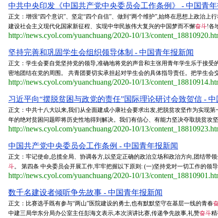
中共中央印发《中国共产党中央委员会工作条例》 - 中国青
正文：增强“四个意识”、坚定“四个自信”、做到“两个维护”,始终在思想上政治
建设社会主义现代化国家新征程、实现中华民族伟大复兴的中国梦而不懈
奋斗
!各
http://news.cyol.com/yuanchuang/2020-10/13/content_18810920.h
坚持完善和巩固学生会组织领导体制 - 中国青年报新闻
正文：学生会要自觉坚持党的领导,准确地将党的声音和主张用青年学生乐于接受
密地团结在党的周围。 共青团要切实承担起对学生会的具体指导责任。把学生会交由
http://news.cyol.com/yuanchuang/2020-10/13/content_18810914.h
习近平向“摆脱贫困与政党的责任”国际理论研讨会致贺信 - 
正文：中共十八大以来,我们从全面建成小康社会要求出发,把脱贫攻坚作为实现第
年的绝对贫困问题即将历史性地得到解决。我们有信心、有能力坚决夺取脱贫攻坚战全面
http://news.cyol.com/yuanchuang/2020-10/13/content_18810923.h
中国共产党中央委员会工作条例 - 中国青年报新闻
正文：牢记使命,总揽全局、协调各方,以坚定正确的政治立场和政治方向,团结
斗
。 第四条 中央委员会开展工作,牢牢把握以下原则: (一)坚持党对一切工作的领导
http://news.cyol.com/yuanchuang/2020-10/13/content_18810901.h
数千名建设者倾听争先故事 - 中国青年报新闻
正文：比赛选手既有参与“两山”医院建设的勇士,也有默默坚守在基层一线的青春
中建三局华东分局办公室主任彭海文表示,本次演讲比赛,传递争先故事,礼赞
奋斗
精