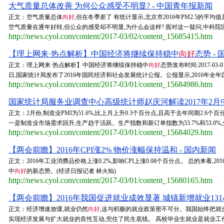
大气质量总体改善 为何公众感受不明显? - 中国青年报新闻
正文：空气质量总体
向好
,但在冬季差了 有统计显示,北京市2016年PM2.5的平
空气质量在逐年好转,但公众的感受却不明显,为什么会这样? 面对这一疑问,中科院区
http://news.cyol.com/content/2017-03/02/content_15685415.htm
【理上网来·热点解析】中国经济将继续保持稳中
向好
态势 -
正文：理上网来·热点解析】中国经济将继续保持稳中
向好
态势发布时间:2017-03
日,国家统计局发布了2016年国民经济和社会发展统计公报。公报显示,2016年全年国内
http://news.cyol.com/content/2017-03/01/content_15684986.htm
国家统计局服务业调查中心高级统计师赵庆河解读2017年2月中
正文：2月份,制造业PMI为51.6%,比上月上升0.3个百分点,且高于去年同期2.6个
一是制造业市场需求回升,生产趋于活跃。生产指数和新订单指数为53.7%和53.0%,分
http://news.cyol.com/content/2017-03/01/content_15684029.htm
【两会前瞻】2016年CPI涨2% 物价涨幅保持温和 - 国内新闻
正文：2016年工业消费品价格上涨0.2%,影响CPI上涨0.08个百分点。 总的来
中
向好
的新态势。(经济日报记者 林火灿)
http://news.cyol.com/content/2017-03/01/content_15680165.htm
【两会前瞻】2016年我国促进就业成效显著 城镇新增就业1314
正文：经济增速放缓,就业仍然
向好
,这与积极的就业政策密不可分。我国始终把就
实现经济发展与扩大就业的良性互动,兜住了民生底线。 高校毕业生就业是就业工作的重