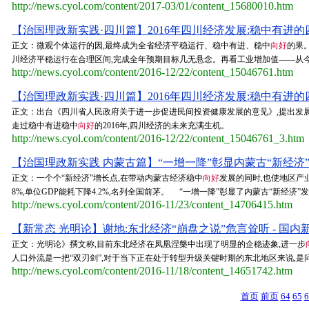
http://news.cyol.com/content/2017-03/01/content_15680010.htm
【治国理政新实践·四川篇】2016年四川经济发展:稳中有进的
正文：微观个体运行的因,最终成为全省经济平稳运行、稳中有进、稳中
向好
的果。
川经济平稳运行在合理区间,完成全年预期目标几无悬念。再看工业增加值——从今年前2月
http://news.cyol.com/content/2016-12/22/content_15046761.htm
【治国理政新实践·四川篇】2016年四川经济发展:稳中有进的
正文：出台《四川省人民政府关于进一步促进民间投资健康发展的意见》,提出发展
走过稳中有进稳中
向好
的2016年,四川经济的未来充满生机。
http://news.cyol.com/content/2016-12/22/content_15046761_3.htm
【治国理政新实践 内蒙古篇】“一增一降”彰显内蒙古“新经济”
正文：一个个“新经济”增长点,在带动内蒙古经济稳中
向好
发展的同时,也使地区产
8%,单位GDP能耗下降4.2%,名列全国前茅。 “一增一降”彰显了内蒙古“新经济”
http://news.cyol.com/content/2016-11/23/content_14706415.htm
【新常态 光明论】谢地:东北经济“崩盘之说”危言耸听 - 国内
正文：光明论》撰文称,目前东北经济在凤凰涅槃中出现了明显的企稳迹象,进一步
人口外流是一把“双刃剑”,对于当下正在处于转型升级关键时期的东北地区来说,是
http://news.cyol.com/content/2016-11/18/content_14651742.htm
首页
前页
64
65
6