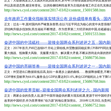
正文：大会新闻发言人王国庆对此回应表示,从今年1月份全国政协召开的宏观形势
件以及前进态势,都没有变化。以供给侧结构性改革为主线的各项工作正在扎实推进,
http://news.cyol.com/content/2017-03/02/content_15691588.htm
去年政府工作量化指标落实情况公布 这份成绩单有看头 - 国
正文：过去一年,面对国内外严峻复杂形势,在以习近平同志为核心的党中央坚强领
济结构升级步伐加快,民生福祉不断增进。作为世界第二大经济体的中国,在砥砺奋进中
http://news.cyol.com/content/2017-03/02/content_15691533.htm
奋进中国的中流砥柱——迎接全国两会系列述评之五 - 国内新
正文：2017年首月,PMI已连续6个月站上荣枯线,外贸数据回稳反弹,CPI和PPI
重大挑战、抵御重大风险、克服重大阻力、解决重大矛盾,不断从胜利走向新的胜利。
http://news.cyol.com/content/2017-03/02/content_15686756.htm
奋进中国的亮丽答卷——迎接全国两会系列述评之一 - 国内新
正文：外贸进出口数据前低后高,划出一条逐步上扬的曲线……数据释放暖意,不断
GDP增长贡献率为64.6%,服务业占GDP比重达到51.6%,单位GDP能耗比上年下降
http://news.cyol.com/content/2017-03/02/content_15686768.htm
奋进中国的世界贡献--迎接全国两会系列述评之六 - 国内新闻
正文：两家企业的负责人说,源于中国市场提供的重大现实机遇,更源于对中国经济
改革的中国经济,作为世界增长“动力源”的地位更加突出。 2016年12月20日,当贵州
http://news.cyol.com/content/2017-03/02/content_15686752.htm