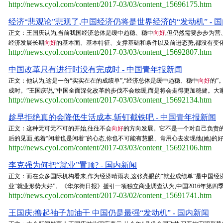
http://news.cyol.com/content/2017-03/03/content_15696175.htm
经济“悲观论”悲观了,中国经济仍将是世界经济的“发动机” - 
正文：王国庆认为,当前我国经济总体是缓中趋稳、稳中
向好
,但仍然需要步步为营
经济发展长期
向好
的基本面、基本特征、支撑基础和条件以及前进态势,都没有变化
http://news.cyol.com/content/2017-03/03/content_15692807.htm
中国改革只有进行时没有完成时 - 中国青年报新闻
正文：他认为,这是一份“实实在在的成绩单”,“经济总体是缓中趋稳、稳中
向好
的”
成时。”王国庆说,“中国全面深化改革的步伐不会放缓,而是将会走得更加稳健。大家
http://news.cyol.com/content/2017-03/03/content_15692134.htm
趁早拒绝真的会降低生活成本,斩钉截铁吧 - 中国青年报新闻
正文：这种无可无不可的开始,往往不会
向好
的方向发展。它不是一个对自己负责的
后的见面,抱着“闲着也是闲着”的心态,你也不可能有慧眼、肯用心去发现他(她)的好
http://news.cyol.com/content/2017-03/03/content_15692106.htm
李克强为何把“就业”置顶? - 国内新闻
正文：而在众多国际机构看来,作为经济晴雨表,这张亮眼的“就业成绩单”是中国经
业“就业形势大好”。《华尔街日报》援引一项独立商业调查认为,中国2016年第
http://news.cyol.com/content/2017-03/02/content_15691741.htm
王国庆:撸起袖子加油干 中国仍是最强“发动机” - 国内新闻