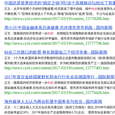
中国还是世界经济的“稳定之锚”吗?这个高规格论坛给出了答案 
正文：从开年前两个月的经济数据看,经济延续了缓中趋稳、稳中
向好
的发展势头
不断积累,“L”型增长有望进入下半程,从“降速”阶段转向“提质”阶段。 不少与会嘉
http://news.cyol.com/content/2017-03/19/content_15778206.htm
周小川:中国金融体系总体健康 也存债市房市风险 - 国内新闻
正文：随着国内经济形势进一步
向好
、前期稳定市场预期的各项政策初步见效以及
体系总体健康,但也存在总体杠杆率偏高、债市房市风险和跨市场影子银行业务活跃等风
http://news.cyol.com/content/2017-03/19/content_15777796.htm
站在三岔路口的欧盟 将长期面临三个经济失衡 - 国际新闻
正文：2个月来,欧盟的基本经济数据特别是企业盈利数据延续我们在《欧洲:困境
看到欧洲大选来临前投资者的谨慎态度。作为欧洲典型的避险资产之一,德国国债的收
http://news.cyol.com/content/2017-03/19/content_15777403.htm
2017年首次金砖国家财长和央行行长会在德国举行 - 国际新闻
正文：随着国内经济形势进一步
向好
,前期稳定市场预期的各项政策初步见效以及
国金融体系总体健康,但也存在总体杠杆率偏高、债市房市风险和跨市场影子银行业务
http://news.cyol.com/content/2017-03/19/content_15776426.htm
海外媒体人士认为两会彰显中国务实与担当 - 国内新闻
正文：十二届全国人大五次会议表决通过的《政府工作报告》指出,2016年中国经
的贡献率超过30%。2017年国内生产总值预期增长6.5%左右。 墨西哥知名新闻门