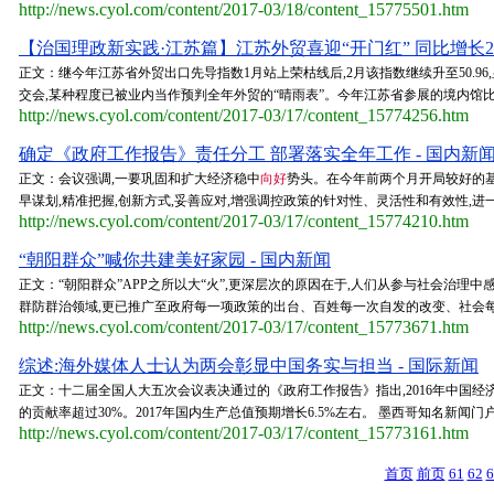
http://news.cyol.com/content/2017-03/18/content_15775501.htm
【治国理政新实践·江苏篇】江苏外贸喜迎“开门红” 同比增长21.
正文：继今年江苏省外贸出口先导指数1月站上荣枯线后,2月该指数继续升至50.9
交会,某种程度已被业内当作预判全年外贸的“晴雨表”。今年江苏省参展的境内馆比往
http://news.cyol.com/content/2017-03/17/content_15774256.htm
确定《政府工作报告》责任分工 部署落实全年工作 - 国内新
正文：会议强调,一要巩固和扩大经济稳中
向好
势头。在今年前两个月开局较好的基
早谋划,精准把握,创新方式,妥善应对,增强调控政策的针对性、灵活性和有效性,进
http://news.cyol.com/content/2017-03/17/content_15774210.htm
“朝阳群众”喊你共建美好家园 - 国内新闻
正文：“朝阳群众”APP之所以大“火”,更深层次的原因在于,人们从参与社会治理中
群防群治领域,更已推广至政府每一项政策的出台、百姓每一次自发的改变、社会每一
http://news.cyol.com/content/2017-03/17/content_15773671.htm
综述:海外媒体人士认为两会彰显中国务实与担当 - 国际新闻
正文：十二届全国人大五次会议表决通过的《政府工作报告》指出,2016年中国经
的贡献率超过30%。2017年国内生产总值预期增长6.5%左右。 墨西哥知名新闻门
http://news.cyol.com/content/2017-03/17/content_15773161.htm
首页
前页
61
62
6