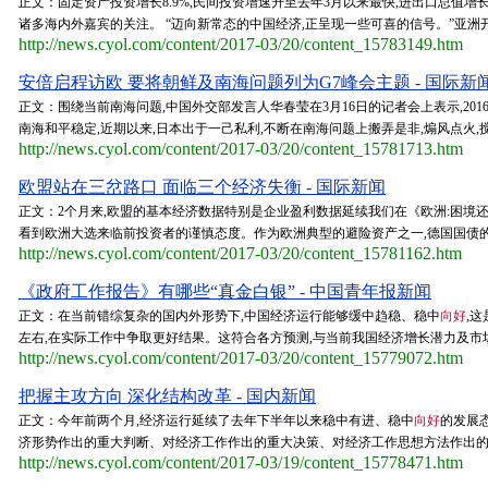
正文：固定资产投资增长8.9%,民间投资增速升至去年3月以来最快,进出口总值增长
诸多海内外嘉宾的关注。 “迈向新常态的中国经济,正呈现一些可喜的信号。”亚洲开发
http://news.cyol.com/content/2017-03/20/content_15783149.htm
安倍启程访欧 要将朝鲜及南海问题列为G7峰会主题 - 国际新
正文：围绕当前南海问题,中国外交部发言人华春莹在3月16日的记者会上表示,20
南海和平稳定,近期以来,日本出于一己私利,不断在南海问题上搬弄是非,煽风点火,
http://news.cyol.com/content/2017-03/20/content_15781713.htm
欧盟站在三岔路口 面临三个经济失衡 - 国际新闻
正文：2个月来,欧盟的基本经济数据特别是企业盈利数据延续我们在《欧洲:困境
看到欧洲大选来临前投资者的谨慎态度。作为欧洲典型的避险资产之一,德国国债的收
http://news.cyol.com/content/2017-03/20/content_15781162.htm
《政府工作报告》有哪些“真金白银” - 中国青年报新闻
正文：在当前错综复杂的国内外形势下,中国经济运行能够缓中趋稳、稳中
向好
,
左右,在实际工作中争取更好结果。这符合各方预测,与当前我国经济增长潜力及市场预
http://news.cyol.com/content/2017-03/20/content_15779072.htm
把握主攻方向 深化结构改革 - 国内新闻
正文：今年前两个月,经济运行延续了去年下半年以来稳中有进、稳中
向好
的发展
济形势作出的重大判断、对经济工作作出的重大决策、对经济工作思想方法作出的重大
http://news.cyol.com/content/2017-03/19/content_15778471.htm