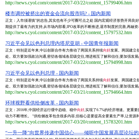
http://news.cyol.com/content/2017-03/22/content_15799406.htm
楼市调控被挤出的资金会流向股市吗? - 国内新闻
正文：入市须谨慎”的忠告,其实也有不少可圈可点之处:国内宏观经济形势开局良
期提供了最有力的支持;从市场内部看,IPO改革的不断推进,退市制度的完善,再融
http://news.cyol.com/content/2017-03/22/content_15797532.htm
习近平会见以色列总理内塔尼亚胡 - 中国青年报新闻
正文：特别是近年来,中以创新合作有力推动了两国关系持续
向好
发展。两国建立
处。双方要加强政治沟通,密切各领域各层级交往,增进相互了解和信任;要加强发展战
http://news.cyol.com/content/2017-03/22/content_15794998.htm
习近平会见以色列总理 - 国内新闻
正文：特别是近年来,中以创新合作有力推动了两国关系持续
向好
发展。两国建立
处。双方要加强政治沟通,密切各领域各层级交往,增进相互了解和信任;要加强发展战
http://news.cyol.com/content/2017-03/21/content_15794664.htm
环球视野看供给侧改革 - 国内新闻
正文：2016年,中国经济运行缓中趋稳、稳中
向好
,实现了6.7%的经济增速。更
动力不断增长。 “供给侧改革包含很多内容,但核心是要提高全要素生产率,让资源利
http://news.cyol.com/content/2017-03/20/content_15783201.htm
“一升一降”向世界传递中国信心——倾听中国发展高层论坛的声