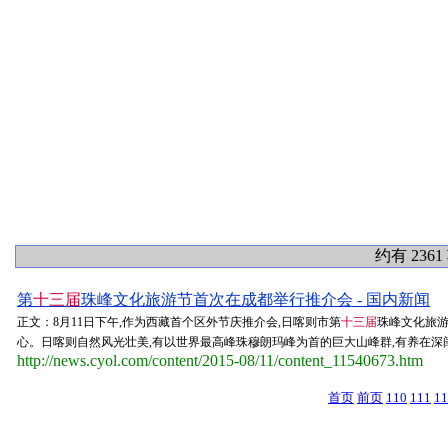
约有 236
第
十三届
珠峰文化旅游节首次在成都举行推介会 - 国内新闻
正文：8月11日下午,作为西藏首个区外节庆推介会,日喀则市第
十三届
珠峰文化旅游
心。日喀则自然风光壮美,有以世界最高峰珠穆朗玛峰为首的巨大山峰群,有养在深闺
http://news.cyol.com/content/2015-08/11/content_11540673.htm
首页
前页
110
111
11