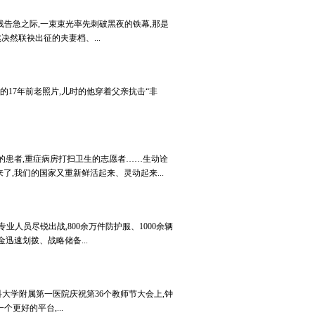
线告急之际,一束束光率先刺破黑夜的铁幕,那是
决然联袂出征的夫妻档、...
的17年前老照片,儿时的他穿着父亲抗击“非
的患者,重症病房打扫卫生的志愿者……生动诠
,我们的国家又重新鲜活起来、灵动起来...
专业人员尽锐出战,800余万件防护服、1000余辆
速划拨、战略储备...
科大学附属第一医院庆祝第36个教师节大会上,钟
更好的平台,...