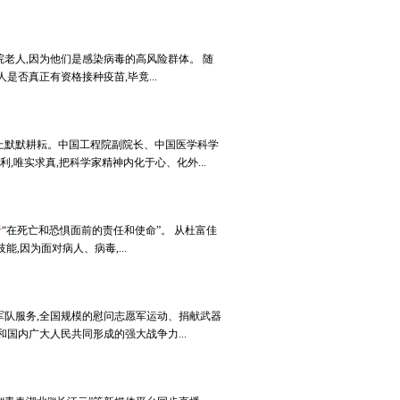
老人,因为他们是感染病毒的高风险群体。 随
否真正有资格接种疫苗,毕竟...
上默默耕耘。中国工程院副院长、中国医学科学
唯实求真,把科学家精神内化于心、化外...
者
“在死亡和恐惧面前的责任和使命”。 从杜富佳
,因为面对病人、病毒,...
军队服务,全国规模的慰问志愿军运动、捐献武器
国内广大人民共同形成的强大战争力...