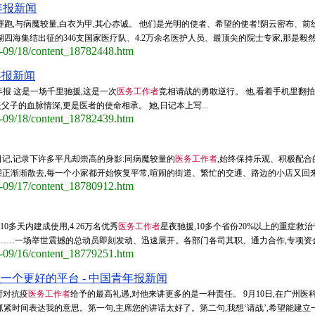
年报新闻
赛跑,与病魔较量,白衣为甲,其心赤诚。 他们是光明的使者、希望的使者!阴云密布、前
四海集结出征的346支国家医疗队、4.2万余名医护人员、最顶尖的院士专家,那是毅然
0-09/18/content_18782448.htm
年报新闻
年报 这是一场千里驰援,这是一次
医务工作者
竞相请战的勇敢逆行。 他,看着手机里翻拍
父子的血脉情深,更是医者的使命相承。 她,日记本上写...
0-09/18/content_18782439.htm
记,记录下许多平凡却崇高的身影:同病魔较量的
医务工作者
,始终保持乐观、积极配合
正渐渐散去,每一个小家都开始恢复平常,喧闹的街道、繁忙的交通、路边的小店又回来了
0-09/17/content_18780912.htm
0多天内建成使用,4.26万名优秀
医务工作者
星夜驰援,10多个省份20%以上的重症救治
……一场举世震撼的总动员即刻发动、迅速展开。各部门各司其职、通力合作,专项资金迅
0-09/16/content_18779251.htm
立一个更好的平台 - 中国青年报新闻
府对抗疫
医务工作者
给予的最高礼遇,对他来讲更多的是一种责任。 9月10日,在广州医
抓紧时间表达我的意思。第一句,主席您的讲话太好了。第二句,我想‘请战’,希望能建立一个