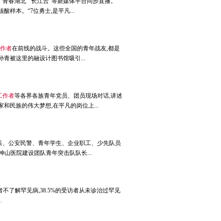
“青春湖北”“长江云”等新媒体平台同步直播。
本。“7位勇士,是平凡...
作者
在前线的战斗。这些全国的青年战友,都是
青被这里的融设计图书馆吸引...
工作者
等各界各族青年党员、团员现场对话,讲述
民族的伟大梦想,在平凡的岗位上...
兵、公安民警、青年学生、企业职工、少先队员
神山医院建设团队青年突击队队长...
访者不了解罕见病,38.5%的受访者从未诊治过罕见
.