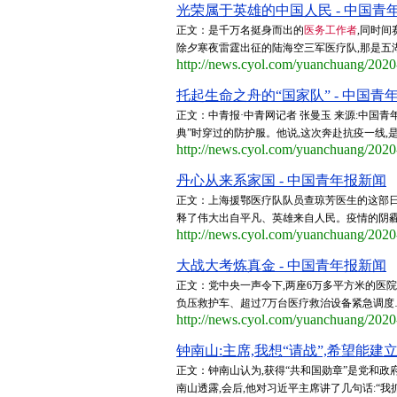
光荣属于英雄的中国人民 - 中国青
正文：是千万名挺身而出的
医务工作者
,同时间
除夕寒夜雷霆出征的陆海空三军医疗队,那是五湖
http://news.cyol.com/yuanchuang/202
托起生命之舟的“国家队” - 中国青
正文：中青报·中青网记者 张曼玉 来源:中国青
典”时穿过的防护服。他说,这次奔赴抗疫一线,是
http://news.cyol.com/yuanchuang/202
丹心从来系家国 - 中国青年报新闻
正文：上海援鄂医疗队队员查琼芳医生的这部日
释了伟大出自平凡、英雄来自人民。疫情的阴霾
http://news.cyol.com/yuanchuang/202
大战大考炼真金 - 中国青年报新闻
正文：党中央一声令下,两座6万多平方米的医院1
负压救护车、超过7万台医疗救治设备紧急调度
http://news.cyol.com/yuanchuang/202
钟南山:主席,我想“请战”,希望能建
正文：钟南山认为,获得“共和国勋章”是党和政
南山透露,会后,他对习近平主席讲了几句话:“我