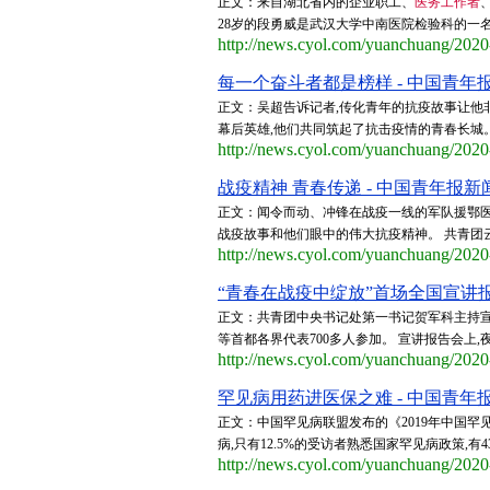
正文：来自湖北省内的企业职工、
医务工作者
28岁的段勇威是武汉大学中南医院检验科的一名
http://news.cyol.com/yuanchuang/202
每一个奋斗者都是榜样 - 中国青年
正文：吴超告诉记者,传化青年的抗疫故事让他非
幕后英雄,他们共同筑起了抗击疫情的青春长城。
http://news.cyol.com/yuanchuang/202
战疫精神 青春传递 - 中国青年报新
正文：闻令而动、冲锋在战疫一线的军队援鄂医
战疫故事和他们眼中的伟大抗疫精神。 共青团云
http://news.cyol.com/yuanchuang/202
“青春在战疫中绽放”首场全国宣讲报
正文：共青团中央书记处第一书记贺军科主持宣
等首都各界代表700多人参加。 宣讲报告会上
http://news.cyol.com/yuanchuang/202
罕见病用药进医保之难 - 中国青年
正文：中国罕见病联盟发布的《2019年中国罕见
病,只有12.5%的受访者熟悉国家罕见病政策,有4
http://news.cyol.com/yuanchuang/202