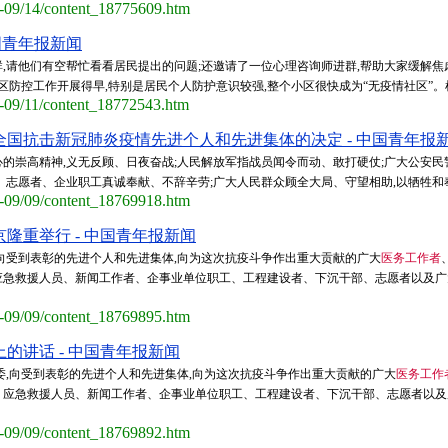
0-09/14/content_18775609.htm
国青年报新闻
,请他们有空帮忙看看居民提出的问题;还邀请了一位心理咨询师进群,帮助大家缓解焦虑
区防控工作开展得早,特别是居民个人防护意识较强,整个小区很快成为“无疫情社区”。杜
0-09/11/content_18772543.htm
国抗击新冠肺炎疫情先进个人和先进集体的决定 - 中国青年报
的崇高精神,义无反顾、日夜奋战;人民解放军指战员闻令而动、敢打硬仗;广大公安
志愿者、企业职工真诚奉献、不辞辛劳;广大人民群众顾全大局、守望相助,以牺牲和奉献
0-09/09/content_18769918.htm
隆重举行 - 中国青年报新闻
向受到表彰的先进个人和先进集体,向为这次抗疫斗争作出重大贡献的广大
医务工作者
应急救援人员、新闻工作者、企事业单位职工、工程建设者、下沉干部、志愿者以及广
0-09/09/content_18769895.htm
的讲话 - 中国青年报新闻
委,向受到表彰的先进个人和先进集体,向为这次抗疫斗争作出重大贡献的广大
医务工作
、应急救援人员、新闻工作者、企事业单位职工、工程建设者、下沉干部、志愿者以及
0-09/09/content_18769892.htm