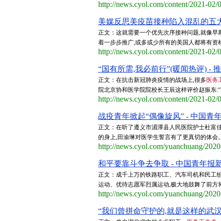
http://news.cyol.com/content/2021-02
美媒反思美疫苗接种陷入混乱的五大原
正文：这就需要一个优先次序接种问题,就像早
着一步步推广,或多或少所有的美国人都将有资格
http://news.cyol.com/content/2021-02
“国有所需,我必前行”(暖闻热评) - 
正文：在抗击新冠肺炎疫情的战场上,很多
医务
院北京协和医学院院校长王辰这样评价赵振东:“
http://news.cyol.com/content/2021-02
战疫青年掀起“偶像旋风” - 中国青
正文：在听了遵义市湄潭县人民医院护士杜富佳
的身上,田渝琳对医学生誓言有了更真切的体会。她
http://news.cyol.com/yuanchuang/202
和平要靠斗争去争取 - 中国青年报
正文：成千上万的铁路职工、汽车司机和民工纷
运动、优待志愿军烈属运动,极大地鼓舞了前方
http://news.cyol.com/yuanchuang/202
“我们曾拼命守护的,就是这样的武汉”