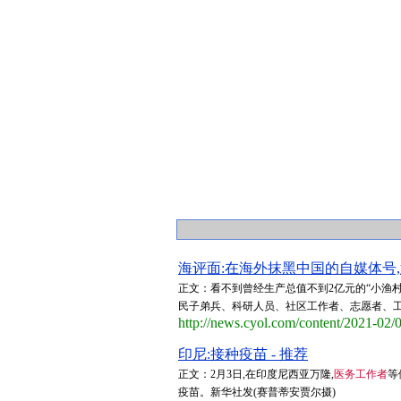
海评面:在海外抹黑中国的自媒体号,迎
正文：看不到曾经生产总值不到2亿元的“小渔村
民子弟兵、科研人员、社区工作者、志愿者、工程建
http://news.cyol.com/content/2021-02
印尼:接种疫苗 - 推荐
正文：2月3日,在印度尼西亚万隆,
医务工作者
等
疫苗。新华社发(赛普蒂安贾尔摄)