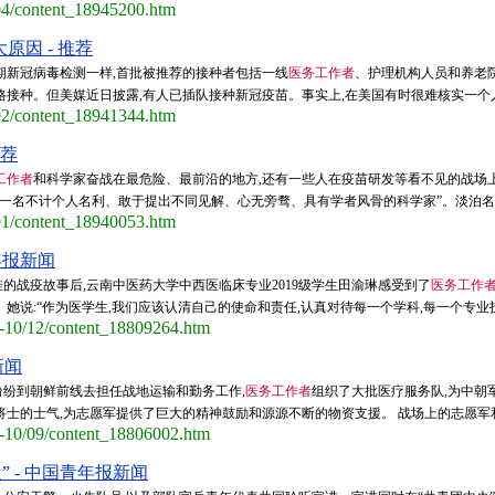
/04/content_18945200.htm
因 - 推荐
期新冠病毒检测一样,首批被推荐的接种者包括一线
医务工作者
、护理机构人员和养老院
接种。但美媒近日披露,有人已插队接种新冠疫苗。事实上,在美国有时很难核实一个人是
/02/content_18941344.htm
推荐
工作者
和科学家奋战在最危险、最前沿的地方,还有一些人在疫苗研发等看不见的战场
一名不计个人名利、敢于提出不同见解、心无旁骛、具有学者风骨的科学家”。淡泊名利,
/01/content_18940053.htm
年报新闻
的战疫故事后,云南中医药大学中西医临床专业2019级学生田渝琳感受到了
医务工作
说:“作为医学生,我们应该认清自己的使命和责任,认真对待每一个学科,每一个专业技能
0-10/12/content_18809264.htm
新闻
纷到朝鲜前线去担任战地运输和勤务工作,
医务工作者
组织了大批医疗服务队,为中朝
将士的士气,为志愿军提供了巨大的精神鼓励和源源不断的物资支援。 战场上的志愿军和
0-10/09/content_18806002.htm
 - 中国青年报新闻