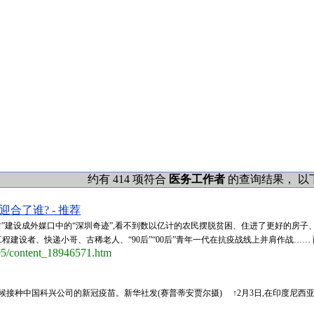
约有 414 项符合
医务工作者
的查询结果， 以下是
合了谁? - 推荐
”建设成外媒口中的“深圳奇迹”,看不到数以亿计的农民摆脱贫困、住进了更好的房子
设者、快递小哥、古稀老人、“90后”“00后”青年一代在抗疫战线上并肩作战…… 面
/05/content_18946571.htm
候接种中国科兴公司的新冠疫苗。新华社发(赛普蒂安贾尔摄) ↑2月3日,在印度尼西亚