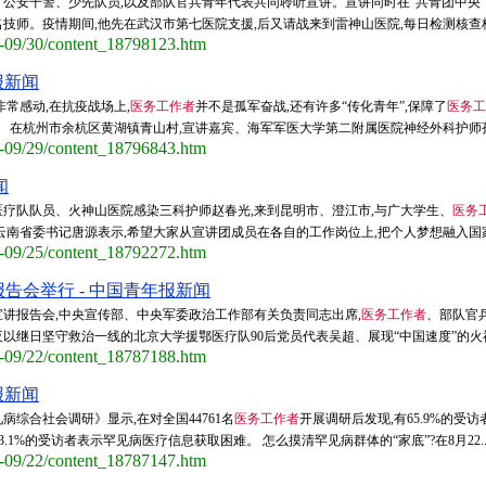
、公安干警、少先队员,以及部队官兵青年代表共同聆听宣讲。宣讲同时在“共青团中央”
技师。疫情期间,他先在武汉市第七医院支援,后又请战来到雷神山医院,每日检测核查核酸样
0-09/30/content_18798123.htm
报新闻
常感动,在抗疫战场上,
医务工作者
并不是孤军奋战,还有许多“传化青年”,保障了
医务工
 在杭州市余杭区黄湖镇青山村,宣讲嘉宾、海军军医大学第二附属医院神经外科护师孙
0-09/29/content_18796843.htm
闻
疗队队员、火神山医院感染三科护师赵春光,来到昆明市、澄江市,与广大学生、
医务
南省委书记唐源表示,希望大家从宣讲团成员在各自的工作岗位上,把个人梦想融入国家和
0-09/25/content_18792272.htm
告会举行 - 中国青年报新闻
讲报告会,中央宣传部、中央军委政治工作部有关负责同志出席,
医务工作者
、部队官
,夜以继日坚守救治一线的北京大学援鄂医疗队90后党员代表吴超、展现“中国速度”的火
0-09/22/content_18787188.htm
报新闻
病综合社会调研》显示,在对全国44761名
医务工作者
开展调研后发现,有65.9%的受
3.1%的受访者表示罕见病医疗信息获取困难。 怎么摸清罕见病群体的“家底”?在8月22..
0-09/22/content_18787147.htm